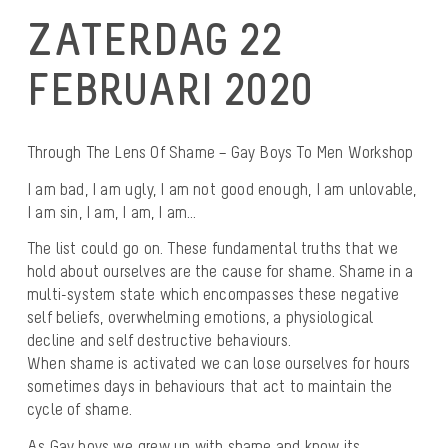
ZATERDAG 22
FEBRUARI 2020
Through The Lens Of Shame – Gay Boys To Men Workshop
I am bad, I am ugly, I am not good enough, I am unlovable,
I am sin, I am, I am, I am…
The list could go on. These fundamental truths that we
hold about ourselves are the cause for shame. Shame in a
multi-system state which encompasses these negative
self beliefs, overwhelming emotions, a physiological
decline and self destructive behaviours.
When shame is activated we can lose ourselves for hours
sometimes days in behaviours that act to maintain the
cycle of shame.
As Gay boys we grew up with shame and know its