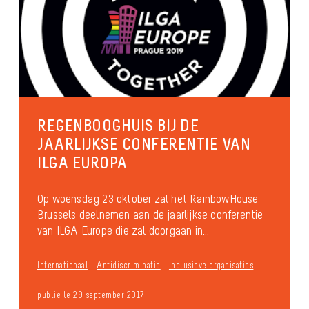
REGENBOOGHUIS BIJ DE
JAARLIJKSE CONFERENTIE VAN
ILGA EUROPA
Op woensdag 23 oktober zal het RainbowHouse
Brussels deelnemen aan de jaarlijkse conferentie
van ILGA Europe die zal doorgaan in...
Internationaal
Antidiscriminatie
Inclusieve organisaties
publié le 29 september 2017