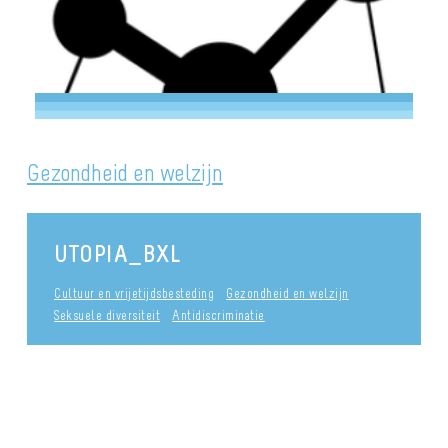
Gezondheid en welzijn
UTOPIA_BXL
Cultuur en vrijetijdsbesteding
Gezondheid en welzijn
Seksuele diversiteit
Antidiscriminatie