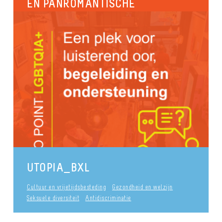
EN PANROMANTISCHE
ZICHTBAARHEID.
24 mei is de Internationale Dag van Panseksuele
en Panromantische (of pan) Zichtbaarheid.
Panseksualiteit is een seksuele geaardheid op
zich,...
Seksuele diversiteit
Identiteiten en genderexpressie
Pride
Cultuur en vrijetijdsbesteding
publié le 29 september 2017
UTOPIA_BXL
Cultuur en vrijetijdsbesteding
Gezondheid en welzijn
Seksuele diversiteit
Antidiscriminatie