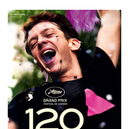
INFO POINT LGBTQIA+
Gezondheid en welzijn
Identiteiten en genderexpressie
Seksuele diversiteit
Cultuur en vrijetijdsbesteding