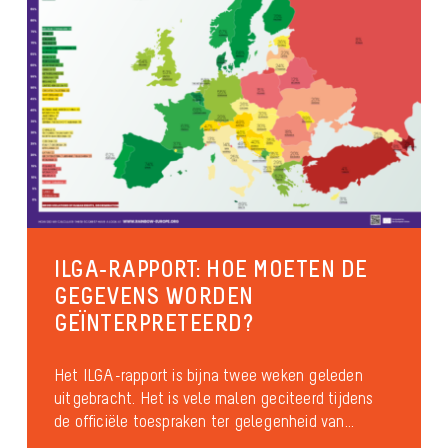
ILGA-RAPPORT: HOE MOETEN DE
GEGEVENS WORDEN
GEÏNTERPRETEERD?
Het ILGA-rapport is bijna twee weken geleden
uitgebracht. Het is vele malen geciteerd tijdens
de officiële toespraken ter gelegenheid van...