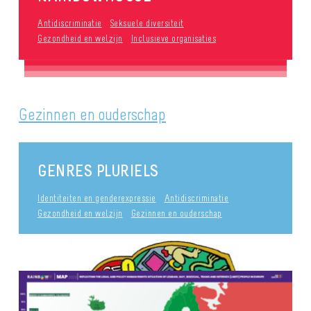
Antidiscriminatie
Seksuele diversiteit
Gezondheid en welzijn
Inclusieve organisaties
Gezinnen en ouderschap
GENRES PLURIELS
Identiteiten en genderexpressie
Antidiscriminatie
Gezondheid en welzijn
Gezinnen en ouderschap