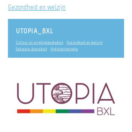
Gezondheid en welzijn
UTOPIA_BXL
Cultuur en vrijetijdsbesteding
Gezondheid en welzijn
Seksuele diversiteit
Antidiscriminatie