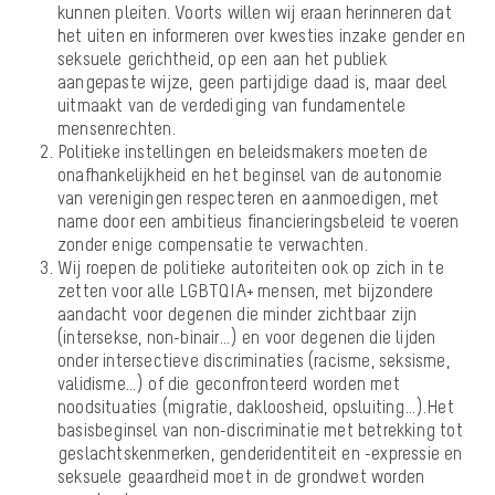
kunnen pleiten.
Voorts willen wij eraan herinneren dat
het uiten en informeren over kwesties inzake gender en
seksuele gerichtheid, op een aan het publiek
aangepaste wijze, geen partijdige daad is, maar deel
uitmaakt van de verdediging van fundamentele
mensenrechten.
Politieke instellingen en beleidsmakers moeten de
onafhankelijkheid en het beginsel van de autonomie
van verenigingen respecteren en aanmoedigen, met
name door een ambitieus financieringsbeleid te voeren
zonder enige compensatie te verwachten.
Wij roepen de politieke autoriteiten ook op zich in te
zetten voor alle LGBTQIA+ mensen, met bijzondere
aandacht voor degenen die minder zichtbaar zijn
(intersekse, non-binair…) en voor degenen die lijden
onder intersectieve discriminaties (racisme, seksisme,
validisme…) of die geconfronteerd worden met
noodsituaties (migratie, dakloosheid, opsluiting…).
Het
basisbeginsel van non-discriminatie met betrekking tot
geslachtskenmerken, genderidentiteit en -expressie en
seksuele geaardheid moet in de grondwet worden