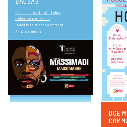
BAOBAB
Cultuur en vrijetijdsbesteding
Inclusieve organisaties
Identiteiten en genderexpressie
Antidiscriminatie
DOE M
COMM