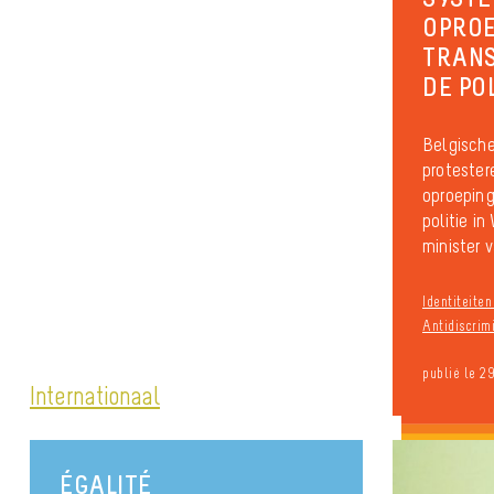
OPROE
TRAN
DE POL
Belgische
protester
oproeping
politie i
minister v
Identiteite
Antidiscrim
publié le 2
Internationaal
ÉGALITÉ