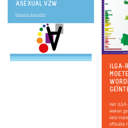
ASEXUAL VZW
Seksuele diversiteit
ILGA-
MOETE
WORD
GEÏNT
Het ILGA-
weken gel
vele male
officiële