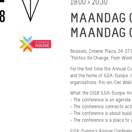
19:00 > 20:30
MAANDAG 0
MAANDAG 0
Brussels, Crowne Plaza, 24-27 
“Politics for Change, From Word
For the first time the Annual C
and the home of ILGA-Europe. It
organisations: Arc-en-Ciel Wal
What the 2018 ILGA-Europe Ann
– The conference is an agenda
– The conference connects acti
– The conference is about buildi
– The conference is a place to 
ILGA-Europe’s Annual Conferenc