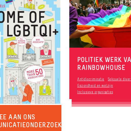
POLITIEK WERK V
RAINBOWHOUSE
Antidiscriminatie
Seksuele diver
Gezondheid en welzijn
Inclusieve organisaties
EE AAN ONS
UNICATIEONDERZOEK