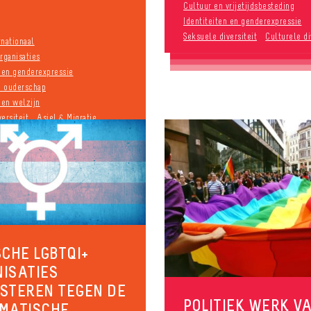
Cultuur en vrijetijdsbesteding
Identiteiten en genderexpressie
Seksuele diversiteit
Culturele di
rnationaal
rganisaties
n en genderexpressie
n ouderschap
en welzijn
ersiteit
Asiel & Migratie
inatie
9 september 2017
SCHE LGBTQI+
ISATIES
STEREN TEGEN DE
POLITIEK WERK V
MATISCHE