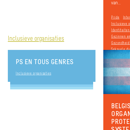
van...
Pride
Inte
Inclusieve o
Identiteite
Inclusieve organisaties
Gezinnen e
Gezondheid 
Seksuele div
Antidiscrim
PS EN TOUS GENRES
publié le 2
Inclusieve organisaties
BELGI
ORGAN
PROTE
SYSTE