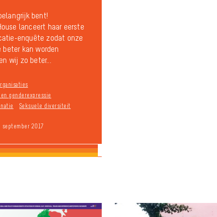
elangrijk bent!
ouse lanceert haar eerste
atie-enquête zodat onze
e beter kan worden
en wij zo beter...
rganisaties
n en genderexpressie
inatie
Seksuele diversiteit
9 september 2017