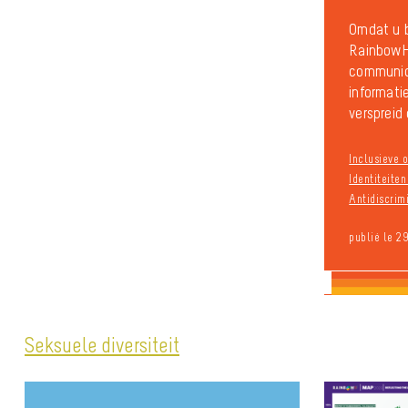
Omdat u b
RainbowH
communic
informati
verspreid 
Inclusieve o
Identiteite
Antidiscrim
publié le 2
Seksuele diversiteit