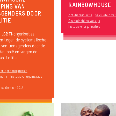
RAINBOWHOUSE
PING VAN
SGENDERS DOOR
Antidiscriminatie
Seksuele diver
ITIE
Gezondheid en welzijn
Inclusieve organisaties
 LGBTI-organisaties
en tegen de systematische
 van transgenders door de
n Wallonië en vragen de
an Justitie...
n en genderexpressie
inatie
Inclusieve organisaties
9 september 2017