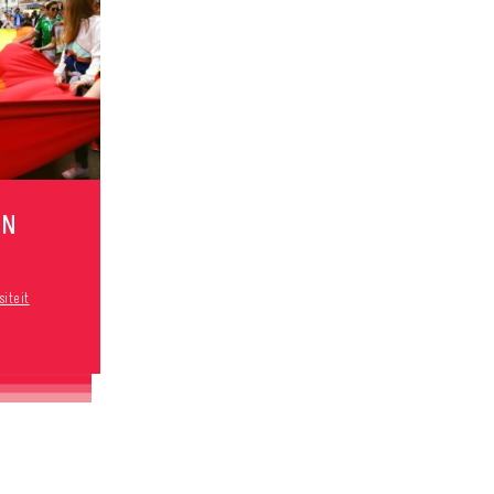
AN
siteit