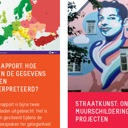
RAPPORT: HOE
N DE GEGEVENS
EN
ERPRETEERD?
STRAATKUNST: O
rapport is bijna twee
MUURSCHILDERIN
eden uitgebracht. Het is
n geciteerd tijdens de
PROJECTEN
 toespraken ter gelegenheid