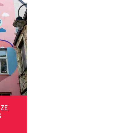
NZE
G