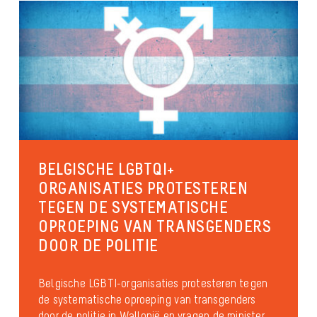
BELGISCHE LGBTQI+
ORGANISATIES PROTESTEREN
TEGEN DE SYSTEMATISCHE
OPROEPING VAN TRANSGENDERS
DOOR DE POLITIE
Belgische LGBTI-organisaties protesteren tegen
de systematische oproeping van transgenders
door de politie in Wallonië en vragen de minister