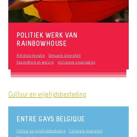
POLITIEK WERK VAN
RAINBOWHOUSE
Antidiscriminatie
Seksuele diversiteit
Gezondheid en welzijn
Inclusieve organisaties
Cultuur en vrijetijdsbesteding
ENTRE GAYS BELGIQUE
Cultuur en vrijetijdsbesteding
Culturele diversiteit