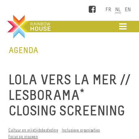
Facebook
ME
AGENDA
LOLA VERS LA MER //
LESBORAMA*
CLOSING SCREENING
Cultuur en vrijetijdsbesteding
Inclusieve organisaties
Focus op vrouwen