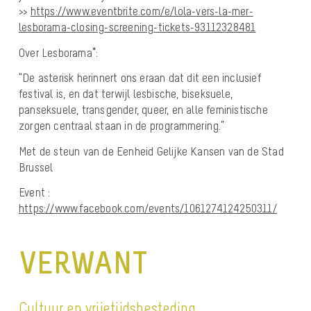
>>
https://www.eventbrite.com/e/lola-vers-la-mer-
lesborama-closing-screening-tickets-93112328481
Over Lesborama*:
“De asterisk herinnert ons eraan dat dit een inclusief
festival is, en dat terwijl lesbische, biseksuele,
panseksuele, transgender, queer, en alle feministische
zorgen centraal staan in de programmering.”
Met de steun van de Eenheid Gelijke Kansen van de Stad
Brussel
Event :
https://www.facebook.com/events/1061274124250311/
VERWANT
Cultuur en vrijetijdsbesteding