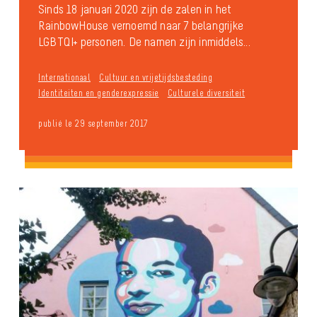
Sinds 18 januari 2020 zijn de zalen in het
RainbowHouse vernoemd naar 7 belangrijke
LGBTQI+ personen. De namen zijn inmiddels...
Internationaal
Cultuur en vrijetijdsbesteding
Identiteiten en genderexpressie
Culturele diversiteit
publié le 29 september 2017