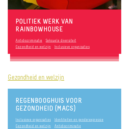
POLITIEK WERK VAN
RAINBOWHOUSE
Antidiscriminatie
Seksuele diversiteit
Gezondheid en welzijn
Inclusieve organisaties
Gezondheid en welzijn
REGENBOOGHUIS VOOR
GEZONDHEID (MACS)
Inclusieve organisaties
Identiteiten en genderexpressie
Gezondheid en welzijn
Antidiscriminatie