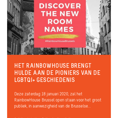
HET RAINBOWHOUSE BRENGT
HULDE AAN DE PIONIERS VAN DE
LGBTQI+ GESCHIEDENIS
Deze zaterdag 18 januari 2020, zal het
RainbowHouse Brussel open staan voor het groot
publiek, in aanwezigheid van de Brusselse...