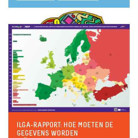
Antidiscriminatie
Seksuele diversiteit
publié le 29 september 2017
Gezondheid en welzijn
Inclusieve organisaties
ILGA-RAPPORT: HOE MOETEN DE
GEGEVENS WORDEN