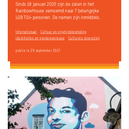
Sinds 18 januari 2020 zijn de zalen in het
RainbowHouse vernoemd naar 7 belangrijke
LGBTQI+ personen. De namen zijn inmiddels...
Internationaal
Cultuur en vrijetijdsbesteding
Identiteiten en genderexpressie
Culturele diversiteit
publié le 29 september 2017