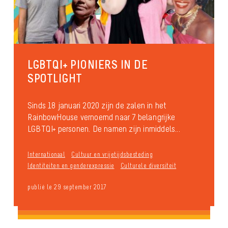
LGBTQI+ PIONIERS IN DE
SPOTLIGHT
Sinds 18 januari 2020 zijn de zalen in het
RainbowHouse vernoemd naar 7 belangrijke
LGBTQI+ personen. De namen zijn inmiddels...
Internationaal
Cultuur en vrijetijdsbesteding
Identiteiten en genderexpressie
Culturele diversiteit
publié le 29 september 2017