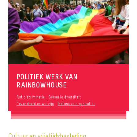
POLITIEK WERK VAN
RAINBOWHOUSE
Antidiscriminatie
Seksuele diversiteit
Gezondheid en welzijn
Inclusieve organisaties
Cultuur en vrijetijdsbesteding