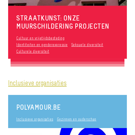
STRAATKUNST: ONZE
MUURSCHILDERING PROJECTEN
Cultuur en vrijetijdsbesteding
Identiteiten en genderexpressie
Seksuele diversiteit
Culturele diversiteit
Inclusieve organisaties
POLYAMOUR.BE
Inclusieve organisaties
Gezinnen en ouderschap