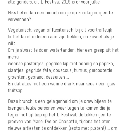
alle genders, dit L-Festival 2019 is er voor jullie!
Niks beter dan een brunch om je op zondagmorgen te
verwennen?
Vegetarisch, vegan of flexitarisch, bij dit voortreffelijk
buffet komt iedereen aan zijn trekken, en zoveel als je
wilt.
Om je alvast te doen watertanden, hier een greep uit het
menu:
weense pasteitjes, gegrilde kip met honing en paprika,
slaatjes, gegrilde feta, couscous, humus, geroosterde
groenten, gebraad, desserten …
En dat alles met een warme drank naar keus + een glas
fruitsap.
Deze brunch is een gelegenheid om je crew bijeen te
brengen, leuke personen weer tegen te komen die je
tegen het lijf liep op het L-Festival, de lekkernijen te
proeven van Marie-Eve en Charlotte, tijdens het eten
nieuwe artiesten te ontdekken (resto met platen!) … om