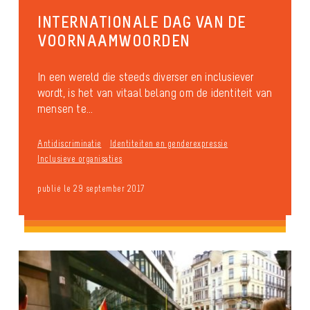
INTERNATIONALE DAG VAN DE
VOORNAAMWOORDEN
In een wereld die steeds diverser en inclusiever
wordt, is het van vitaal belang om de identiteit van
mensen te...
Antidiscriminatie
Identiteiten en genderexpressie
Inclusieve organisaties
publié le 29 september 2017