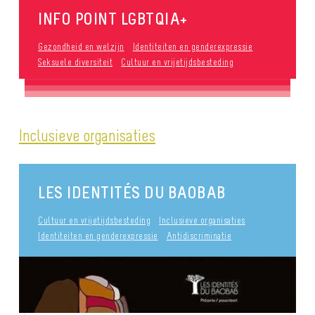
INFO POINT LGBTQIA+
Gezondheid en welzijn
Identiteiten en genderexpressie
Seksuele diversiteit
Cultuur en vrijetijdsbesteding
Inclusieve organisaties
LES IDENTITÉS DU BAOBAB
Cultuur en vrijetijdsbesteding
Inclusieve organisaties
Identiteiten en genderexpressie
Antidiscriminatie