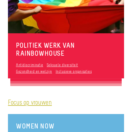
publié le 29 september 2017
POLITIEK WERK VAN
RAINBOWHOUSE
Antidiscriminatie
Seksuele diversiteit
Gezondheid en welzijn
Inclusieve organisaties
Focus op vrouwen
WOMEN NOW