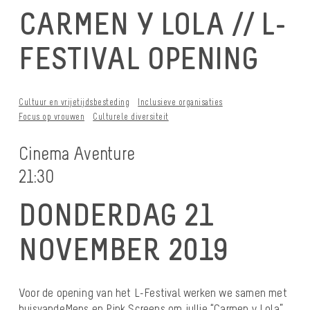
CARMEN Y LOLA // L-
FESTIVAL OPENING
Cultuur en vrijetijdsbesteding
Inclusieve organisaties
Focus op vrouwen
Culturele diversiteit
Cinema Aventure
21:30
DONDERDAG 21
NOVEMBER 2019
Voor de opening van het L-Festival werken we samen met
huisvandeMens en Pink Screens om jullie “Carmen y Lola”