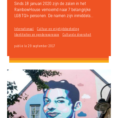
Sinds 18 januari 2020 zijn de zalen in het
RainbowHouse vernoemd naar 7 belangrijke
LGBTQI+ personen. De namen zijn inmiddels...
Internationaal
Cultuur en vrijetijdsbesteding
Identiteiten en genderexpressie
Culturele diversiteit
publié le 29 september 2017