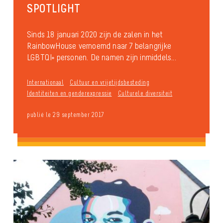
SPOTLIGHT
Sinds 18 januari 2020 zijn de zalen in het
RainbowHouse vernoemd naar 7 belangrijke
LGBTQI+ personen. De namen zijn inmiddels...
Internationaal
Cultuur en vrijetijdsbesteding
Identiteiten en genderexpressie
Culturele diversiteit
publié le 29 september 2017