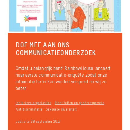
DOE MEE AAN ONS
COMMUNICATIEONDERZOEK
Omdat u belangrijk bent! RainbowHouse lanceert
haar eerste communicatie-enquête zodat onze
informatie beter kan worden verspreid en wij zo
beter...
Inclusieve organisaties
Identiteiten en genderexpressie
Antidiscriminatie
Seksuele diversiteit
publié le 29 september 2017