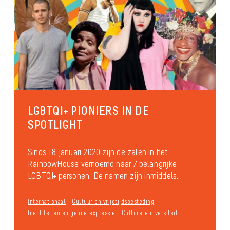
LGBTQI+ PIONIERS IN DE
SPOTLIGHT
Sinds 18 januari 2020 zijn de zalen in het
RainbowHouse vernoemd naar 7 belangrijke
LGBTQI+ personen. De namen zijn inmiddels...
Internationaal
Cultuur en vrijetijdsbesteding
Identiteiten en genderexpressie
Culturele diversiteit