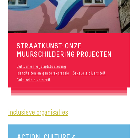
STRAATKUNST: ONZE
MUURSCHILDERING PROJECTEN
Cultuur en vrijetijdsbesteding
Identiteiten en genderexpressie
Seksuele diversiteit
Culturele diversiteit
Inclusieve organisaties
ACTION, CULTURE &