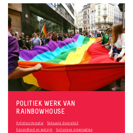
POLITIEK WERK VAN
RAINBOWHOUSE
Antidiscriminatie
Seksuele diversiteit
Gezondheid en welzijn
Inclusieve organisaties