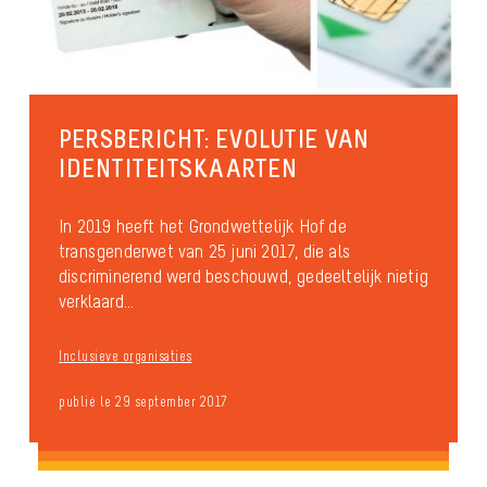
PERSBERICHT: EVOLUTIE VAN
IDENTITEITSKAARTEN
In 2019 heeft het Grondwettelijk Hof de
transgenderwet van 25 juni 2017, die als
discriminerend werd beschouwd, gedeeltelijk nietig
verklaard...
Inclusieve organisaties
publié le 29 september 2017