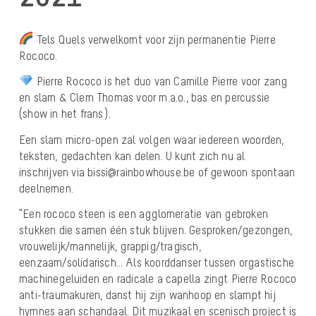
Tels Quels verwelkomt voor zijn permanentie Pierre
Rococo.
Pierre Rococo is het duo van Camille Pierre voor zang
en slam & Clem Thomas voor m.a.o., bas en percussie
(show in het frans).
Een slam micro-open zal volgen waar iedereen woorden,
teksten, gedachten kan delen. U kunt zich nu al
inschrijven via bissi@rainbowhouse.be of gewoon spontaan
deelnemen.
“Een rococo steen is een agglomeratie van gebroken
stukken die samen één stuk blijven. Gesproken/gezongen,
vrouwelijk/mannelijk, grappig/tragisch,
eenzaam/solidarisch… Als koorddanser tussen orgastische
machinegeluiden en radicale a capella zingt Pierre Rococo
anti-traumakuren, danst hij zijn wanhoop en slampt hij
hymnes aan schandaal. Dit muzikaal en scenisch project is