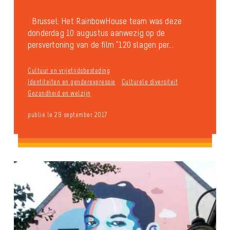
Brussel: Het RainbowHouse team was deze
donderdag 10 augustus aanwezig op de
persvertoning van de film “120 slagen per...
Cultuur en vrijetijdsbesteding
Identiteiten en genderexpressie
Culturele diversiteit
Gezondheid en welzijn
publié le 29 september 2017