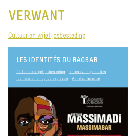
VERWANT
Cultuur en vrijetijdsbesteding
LES IDENTITÉS DU BAOBAB
Cultuur en vrijetijdsbesteding
Inclusieve organisaties
Identiteiten en genderexpressie
Antidiscriminatie