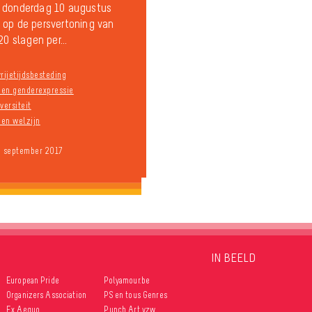
 donderdag 10 augustus
op de persvertoning van
20 slagen per...
rijetijdsbesteding
n en genderexpressie
versiteit
en welzijn
9 september 2017
IN BEELD
European Pride
Polyamour.be
Organizers Association
PS en tous Genres
Ex Aequo
Punch Art vzw