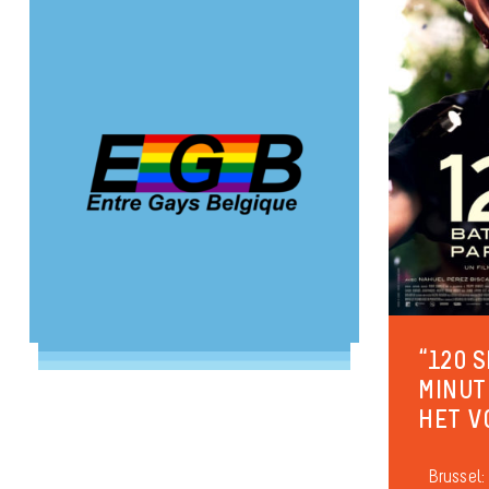
“120 
MINUT
HET V
Brussel: