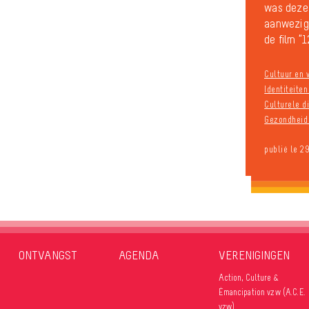
was deze
aanwezig 
de film “1
Cultuur en v
Identiteite
Culturele di
Gezondheid 
publié le 2
ONTVANGST
AGENDA
VERENIGINGEN
Action, Culture &
Émancipation vzw (A.C.E.
vzw)