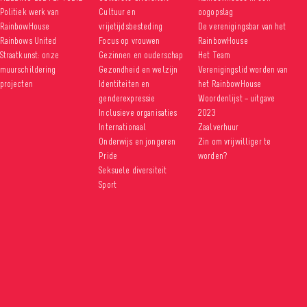
Politiek werk van
Cultuur en
oogopslag
RainbowHouse
vrijetijdsbesteding
De verenigingsbar van het
Rainbows United
Focus op vrouwen
RainbowHouse
Straatkunst: onze
Gezinnen en ouderschap
Het Team
muurschildering
Gezondheid en welzijn
Verenigingslid worden van
projecten
Identiteiten en
het RainbowHouse
genderexpressie
Woordenlijst – uitgave
Inclusieve organisaties
2023
Internationaal
Zaalverhuur
Onderwijs en jongeren
Zin om vrijwilliger te
Pride
worden?
Seksuele diversiteit
Sport