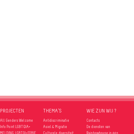
PROJECTEN
THEMA’S
WIE ZIJN WIJ ?
All Genders Welcome
Antidiscriminatie
Contacts
Info Point LGBTQIA+
Asiel & Migratie
De diensten van
MELDING LGBTQI+FOBIE
Culturele diversiteit
Rainbowhouse in één