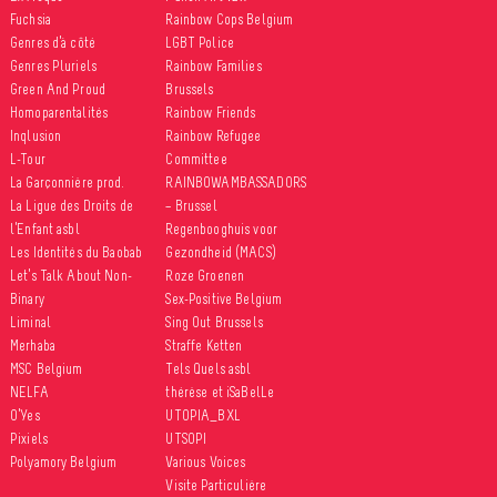
Fuchsia
Rainbow Cops Belgium
Genres d’à côté
LGBT Police
Genres Pluriels
Rainbow Families
Green And Proud
Brussels
Homoparentalités
Rainbow Friends
Inqlusion
Rainbow Refugee
L-Tour
Committee
La Garçonnière prod.
RAINBOWAMBASSADORS
La Ligue des Droits de
– Brussel
l’Enfant asbl
Regenbooghuis voor
Les Identités du Baobab
Gezondheid (MACS)
Let’s Talk About Non-
Roze Groenen
Binary
Sex-Positive Belgium
Liminal
Sing Out Brussels
Merhaba
Straffe Ketten
MSC Belgium
Tels Quels asbl
NELFA
thérèse et iSaBelLe
O’Yes
UTOPIA_BXL
Pixiels
UTSOPI
Polyamory Belgium
Various Voices
Visite Particulière