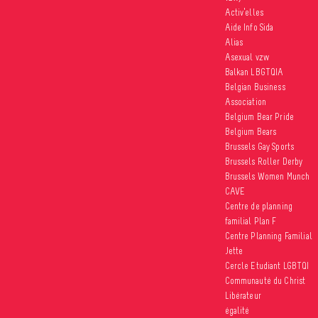
Activ’elles
Aide Info Sida
Alias
Asexual vzw
Balkan LBGTQIA
Belgian Business
Association
Belgium Bear Pride
Belgium Bears
Brussels Gay Sports
Brussels Roller Derby
Brussels Women Munch
CAVE
Centre de planning
familial Plan F
Centre Planning Familial
Jette
Cercle Etudiant LGBTQI
Communauté du Christ
Libérateur
égalité