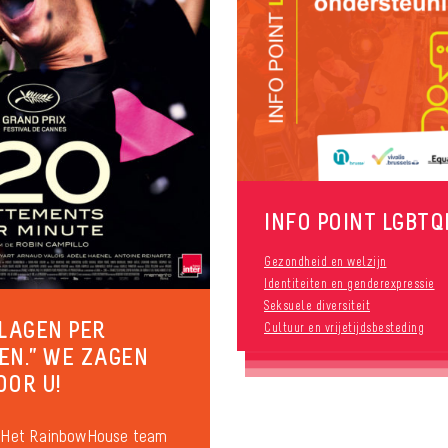
INFO POINT LGBTQ
Gezondheid en welzijn
Identiteiten en genderexpressie
Seksuele diversiteit
SLAGEN PER
Cultuur en vrijetijdsbesteding
EN.” WE ZAGEN
OOR U!
 Het RainbowHouse team