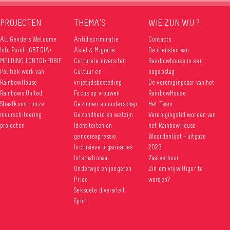
PROJECTEN
THEMA’S
WIE ZIJN WIJ ?
versiteit
All Genders Welcome
Antidiscriminatie
Contacts
Info Point LGBTQIA+
Asiel & Migratie
De diensten van
MELDING LGBTQI+FOBIE
Culturele diversiteit
Rainbowhouse in één
Politiek werk van
Cultuur en
oogopslag
RainbowHouse
vrijetijdsbesteding
De verenigingsbar van het
Rainbows United
Focus op vrouwen
RainbowHouse
Straatkunst: onze
Gezinnen en ouderschap
Het Team
muurschildering
Gezondheid en welzijn
Verenigingslid worden van
projecten
Identiteiten en
het RainbowHouse
genderexpressie
Woordenlijst – uitgave
Inclusieve organisaties
2023
Internationaal
Zaalverhuur
Onderwijs en jongeren
Zin om vrijwilliger te
Pride
worden?
Seksuele diversiteit
Sport