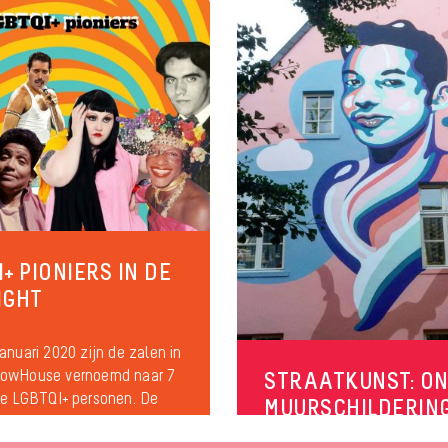
+ PIONIERS IN DE
IGHT
anuari 2020 zijn de zalen in
bowHouse vernoemd naar 7
STRAATKUNST: O
ke LGBTQI+ personen. De
MUURSCHILDERIN
n inmiddels...
PROJECTEN