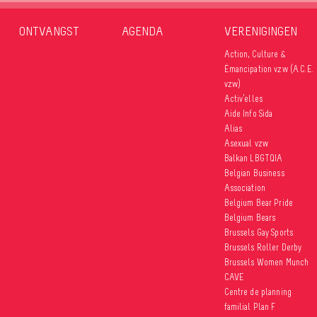
Internationa
ONTVANGST
AGENDA
VERENIGINGEN
Cultuur en v
Identiteite
Action, Culture &
Culturele di
Émancipation vzw (A.C.E.
vzw)
publié le 2
Activ’elles
Aide Info Sida
Alias
Asexual vzw
Balkan LBGTQIA
Belgian Business
Association
Belgium Bear Pride
Belgium Bears
Brussels Gay Sports
Brussels Roller Derby
Brussels Women Munch
CAVE
Centre de planning
familial Plan F