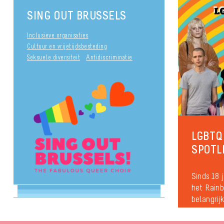
SING OUT BRUSSELS
Inclusieve organisaties
Cultuur en vrijetijdsbesteding
Seksuele diversiteit
Antidiscriminatie
LGBTQI
SPOTL
Sinds 18 j
het Rain
belangrij
namen zij