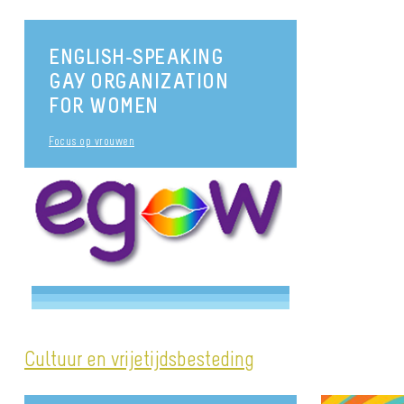
ENGLISH-SPEAKING
GAY ORGANIZATION
FOR WOMEN
Focus op vrouwen
Cultuur en vrijetijdsbesteding