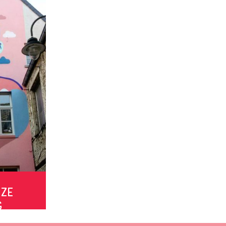
NZE
G