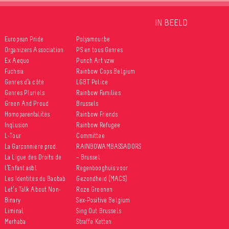
al
Cultuur en vrijetijdsbesteding
IN BEELD
rijetijdsbesteding
Identiteiten en genderexpressie
n en genderexpressie
Seksuele diversiteit
Culturele di
European Pride
Polyamour.be
versiteit
Organizers Association
PS en tous Genres
Ex Aequo
Punch Art vzw
9 september 2017
Fuchsia
Rainbow Cops Belgium
Genres d’à côté
LGBT Police
Genres Pluriels
Rainbow Families
Green And Proud
Brussels
Homoparentalités
Rainbow Friends
Inqlusion
Rainbow Refugee
L-Tour
Committee
La Garçonnière prod.
RAINBOWAMBASSADORS
La Ligue des Droits de
– Brussel
l’Enfant asbl
Regenbooghuis voor
Les Identités du Baobab
Gezondheid (MACS)
Let’s Talk About Non-
Roze Groenen
Binary
Sex-Positive Belgium
Liminal
Sing Out Brussels
Merhaba
Straffe Ketten