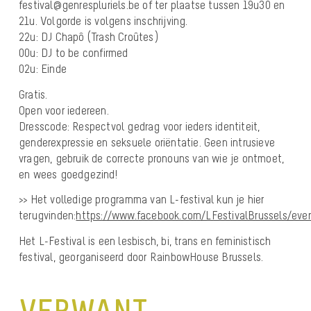
festival@genrespluriels.be of ter plaatse tussen 19u30 en
21u. Volgorde is volgens inschrijving.
22u: DJ Chapô (Trash Croûtes)
00u: DJ to be confirmed
02u: Einde
Gratis.
Open voor iedereen.
Dresscode: Respectvol gedrag voor ieders identiteit,
genderexpressie en seksuele oriëntatie. Geen intrusieve
vragen, gebruik de correcte pronouns van wie je ontmoet,
en wees goedgezind!
>> Het volledige programma van L-festival kun je hier
terugvinden:
https://www.facebook.com/LFestivalBrussels/eve
Het L-Festival is een lesbisch, bi, trans en feministisch
festival, georganiseerd door RainbowHouse Brussels.
VERWANT