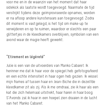
voor me en in de waanzin van het moment dat haar
sidekick als laatste wordt toegevoegd. Naarmate de tijd
verstrijkt tijdens deze geïmproviseerde opnames, worden
er na afloop andere kunstenaars aan toegevoegd. Zodra
dit moment is vastgelegd, is het tijd om make-up te
verwijderen en op te ruimen, waardoor er slechts een paar
glittertjes in de kleedkamers overblijven, symbolen van een
avond waar de magie heeft gewerkt.
“Etirement en légèreté”
Julie is een van de uitvoerders van Manko Cabaret. Ik
herinner me dat ik haar voor de spiegel heb gefotografeerd
en een echte intensiteit in haar ogen heb gezien. Ik wissel
mijn frames af tussen haar en Jean-Biche die in dezelfde
kleedkamer zit als zij. Als ik me omdraai, zie ik haar als een
kat die zich helemaal uitstrekt, haar haren in haar boog.
S’Avonds zal ik haar in een hoepel zien draaien in de lucht
van het Manko Cabaret.