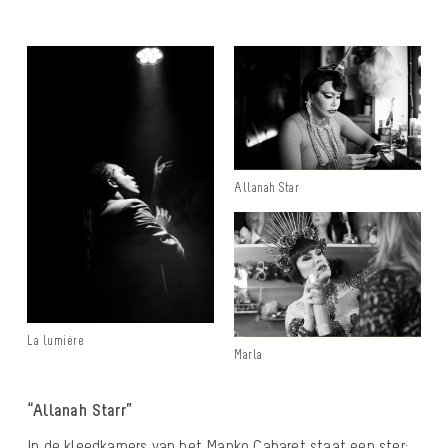
Allanah Star
La lumière
Marla
“Allanah Starr”
In de kleedkamers van het Manko Cabaret staat een ster: