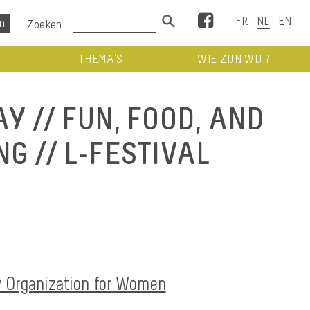
Facebook
Zoeken :
THEMA’S
WIE ZIJN WIJ ?
Y // FUN, FOOD, AND
G // L-FESTIVAL
 Organization for Women