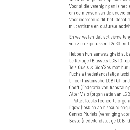
Voor al die verenigingen is he
om de mensen van de andere org
Voor iedereen is dit het ideaal
militantisme en culturele activi
En we weten dat activisme lang
voorzien zijn tussen 12u30 en 
Hebben hun aanwezigheid al be
Le Refuge (Brussels LGBTQI o
Tels Quels & Sida’Sos met hun 
Fuchsia (nederlandstalige lesb
L-Tour (historische LGBTQI rond
Cheff (Federatie van franstali
Alter Visio (organisatie van LG
– Pullet Rocks (concerts organi
Egow (lesbian an bisexual engl
Genres Pluriels (vereniging voor
Basta (nederlandstalige LGBTQ