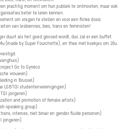
t een prachtig moment om hun publiek te ontmoeten, maar ook
anisaties beter te leren kennen.
 moment om vragen te stellen en voor een flinke dosis
teiten van lesbiennes, bies, trans en feministen!
er duurt als het goed gevoed wordt, dus zal er een buffet
14u (made by Super Fourchette), en thee met koekjes om 16u.
vestigd:
pvanghuis)
project Go to Gynéco
ische vrouwen)
leiding in Brussel)
nge LGBTQI studentenverenigingen)
BTQI jongeren)
zation and promotion of female artists)
ish-speaking group)
 trans, intersex, niet binair en gender fluide personen)
I jongeren)