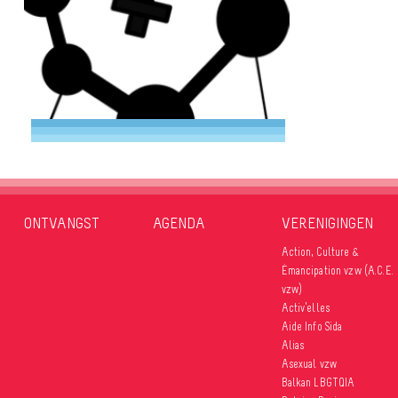
ONTVANGST
AGENDA
VERENIGINGEN
Action, Culture &
Émancipation vzw (A.C.E.
vzw)
Activ’elles
Aide Info Sida
Alias
Asexual vzw
Balkan LBGTQIA