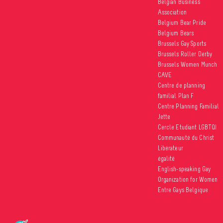
Belgian Business
Association
Belgium Bear Pride
Belgium Bears
Brussels Gay Sports
Brussels Roller Derby
Brussels Women Munch
CAVE
Centre de planning
familial Plan F
Centre Planning Familial
Jette
Cercle Etudiant LGBTQI
Communauté du Christ
Libérateur
égalité
English-speaking Gay
Organization for Women
Entre Gays Belgique