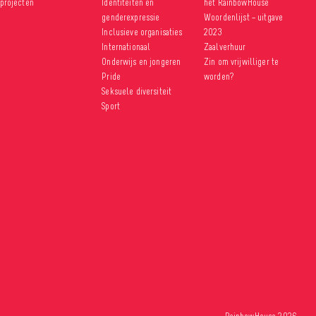
projecten
Identiteiten en
het RainbowHouse
genderexpressie
Woordenlijst – uitgave
Inclusieve organisaties
2023
Internationaal
Zaalverhuur
Onderwijs en jongeren
Zin om vrijwilliger te
Pride
worden?
Seksuele diversiteit
Sport