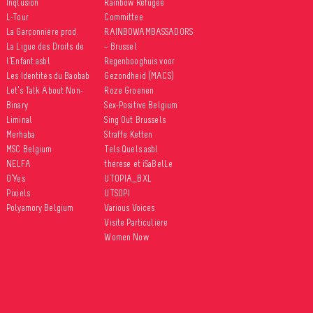
Inqlusion
Rainbow Refugee
L-Tour
Committee
La Garçonnière prod.
RAINBOWAMBASSADORS
La Ligue des Droits de
– Brussel
l’Enfant asbl
Regenbooghuis voor
Les Identités du Baobab
Gezondheid (MACS)
Let’s Talk About Non-
Roze Groenen
Binary
Sex-Positive Belgium
Liminal
Sing Out Brussels
Merhaba
Straffe Ketten
MSC Belgium
Tels Quels asbl
NELFA
thérèse et iSaBelLe
O’Yes
UTOPIA_BXL
Pixiels
UTSOPI
Polyamory Belgium
Various Voices
Visite Particulière
Women Now