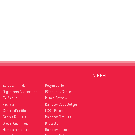
IN BEELD
European Pride
Polyamour.be
Organizers Association
PS en tous Genres
Ex Aequo
Punch Art vzw
Fuchsia
Rainbow Cops Belgium
Genres d’à côté
LGBT Police
Genres Pluriels
Rainbow Families
Green And Proud
Brussels
Homoparentalités
Rainbow Friends