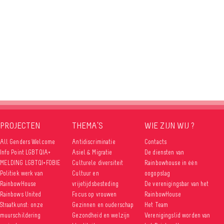
PROJECTEN
THEMA’S
WIE ZIJN WIJ ?
All Genders Welcome
Antidiscriminatie
Contacts
Info Point LGBTQIA+
Asiel & Migratie
De diensten van
MELDING LGBTQI+FOBIE
Culturele diversiteit
Rainbowhouse in één
Politiek werk van
Cultuur en
oogopslag
RainbowHouse
vrijetijdsbesteding
De verenigingsbar van het
Rainbows United
Focus op vrouwen
RainbowHouse
Straatkunst: onze
Gezinnen en ouderschap
Het Team
muurschildering
Gezondheid en welzijn
Verenigingslid worden van