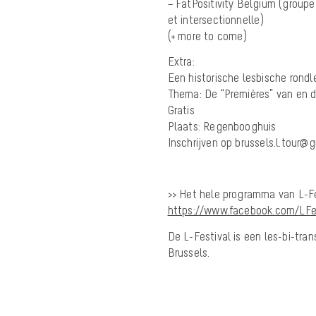
– FatPositivity Belgium (groupe
et intersectionnelle)
(+ more to come)
Extra:
Een historische lesbische rond
Thema: De “Premières” van en d
Gratis
Plaats: Regenbooghuis
Inschrijven op brussels.l.tour
>> Het hele programma van L-Fe
https://www.facebook.com/LFes
De L-Festival is een les-bi-tra
Brussels.