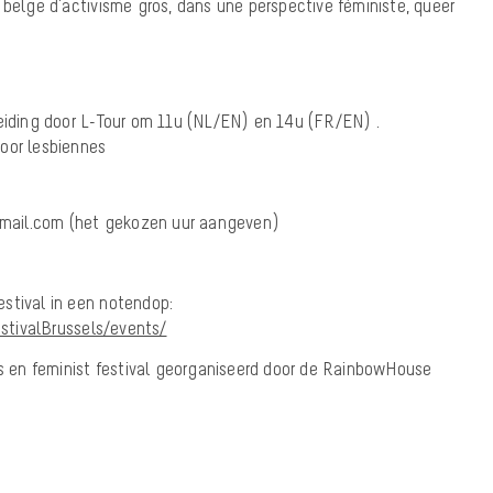
 belge d’activisme gros, dans une perspective féministe, queer
leiding door L-Tour om 11u (NL/EN) en 14u (FR/EN) .
oor lesbiennes
@gmail.com (het gekozen uur aangeven)
stival in een notendop:
tivalBrussels/events/
ns en feminist festival georganiseerd door de RainbowHouse