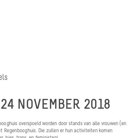
els
24 NOVEMBER 2018
ooghuis overspoeld worden door stands van alle vrouwen (en
t Regenbooghuis. Die zullen er hun activiteiten komen
s, bies, trans, en feministen!