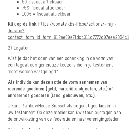
50: fiscaal aftrekbaar
75€: fiscaal aftrekbaar
100€ = fiscaal aftrekbaar
Klik op de link
:
https://donate.kbs-frb.be/actions/~mijn-
donatie?
context_form_id=form_812ee09e71dcc311d7772d97eee2354c1
2) Legaten
Wist je dat het doen van een schenking in de vorm van
een legaat een genereuze keuze is die in je testament
moet worden vastgelegd?
Als individu kan deze actie de vorm aannemen van
roerende goederen (geld, materiële objecten, etc.) of
onroerende goederen (land, gebouwen, etc.).
U kunt RainbowHouse Brussel als begunstigde kiezen in
uw testament. Op deze manier kan uw steun bijdragen aan
de ontwikkeling van de federatie en haar verenigingsleden.