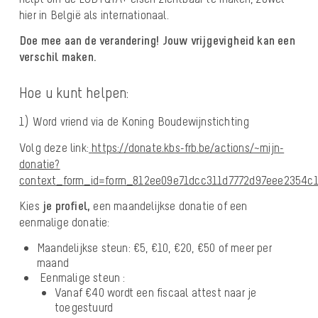
hier in België als internationaal.
Doe mee aan de verandering! Jouw vrijgevigheid kan een
verschil maken.
Hoe u kunt helpen:
1) Word vriend via de Koning Boudewijnstichting
Volg deze link:
https://donate.kbs-frb.be/actions/~mijn-
donatie?
context_form_id=form_812ee09e71dcc311d7772d97eee2354c1
Kies
je profiel,
een maandelijkse donatie of een
eenmalige donatie:
Maandelijkse steun
: €5, €10, €20, €50 of meer per
maand
Eenmalige steun
:
Vanaf
€40 wordt een fiscaal attest
naar je
toegestuurd