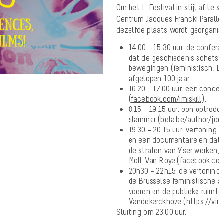
Om het L-Festival in stijl af te
Centrum Jacques Franck! Parall
dezelfde plaats wordt georganis
14.00 – 15.30 uur: de confe
dat de geschiedenis schets
bewegingen (feministisch, L
afgelopen 100 jaar.
16.20 – 17.00 uur: een concer
(
facebook.com/imiskill
).
8.15 – 19.15 uur: een optre
slammer (
bela.be/author/jo
19.30 – 20.15 uur: vertonin
en een documentaire en dat
de straten van Yser werken,
Moll-Van Roye (
facebook.c
20h30 – 22h15: de vertoning
de Brusselse feministische a
voeren en de publieke ruimt
Vandekerckhove (
https://
Sluiting om 23.00 uur.