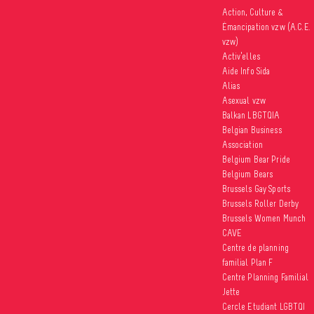
Action, Culture &
Émancipation vzw (A.C.E.
vzw)
Activ’elles
Aide Info Sida
Alias
Asexual vzw
Balkan LBGTQIA
Belgian Business
Association
Belgium Bear Pride
Belgium Bears
Brussels Gay Sports
Brussels Roller Derby
Brussels Women Munch
CAVE
Centre de planning
familial Plan F
Centre Planning Familial
Jette
Cercle Etudiant LGBTQI