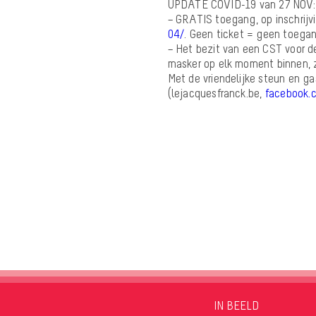
UPDATE COVID-19 van 27 NOV:
– GRATIS toegang, op inschrijv
04/
. Geen ticket = geen toega
– Het bezit van een CST voor d
masker op elk moment binnen, zi
Met de vriendelijke steun en ga
(lejacquesfranck.be,
facebook.
IN BEELD