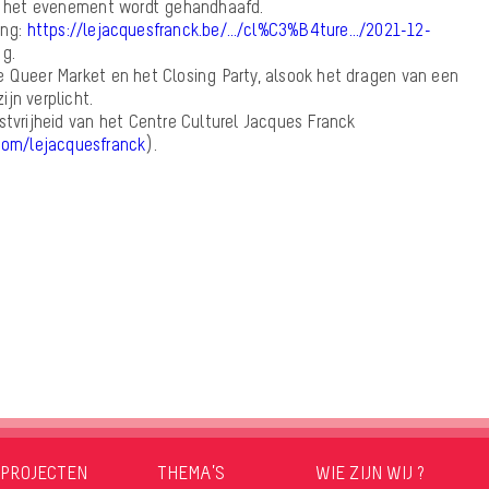
 het evenement wordt gehandhaafd.
ing:
https://lejacquesfranck.be/…/cl%C3%B4ture…/2021-12-
ng.
e Queer Market en het Closing Party, alsook het dragen van een
jn verplicht.
stvrijheid van het Centre Culturel Jacques Franck
com/lejacquesfranck
).
PROJECTEN
THEMA’S
WIE ZIJN WIJ ?