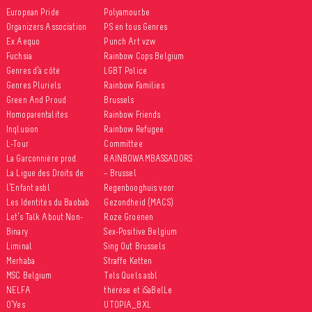
European Pride
Polyamour.be
Organizers Association
PS en tous Genres
Ex Aequo
Punch Art vzw
Fuchsia
Rainbow Cops Belgium
Genres d’à côté
LGBT Police
Genres Pluriels
Rainbow Families
Green And Proud
Brussels
Homoparentalités
Rainbow Friends
Inqlusion
Rainbow Refugee
L-Tour
Committee
La Garçonnière prod.
RAINBOWAMBASSADORS
La Ligue des Droits de
– Brussel
l’Enfant asbl
Regenbooghuis voor
Les Identités du Baobab
Gezondheid (MACS)
Let’s Talk About Non-
Roze Groenen
Binary
Sex-Positive Belgium
Liminal
Sing Out Brussels
Merhaba
Straffe Ketten
MSC Belgium
Tels Quels asbl
NELFA
thérèse et iSaBelLe
O’Yes
UTOPIA_BXL