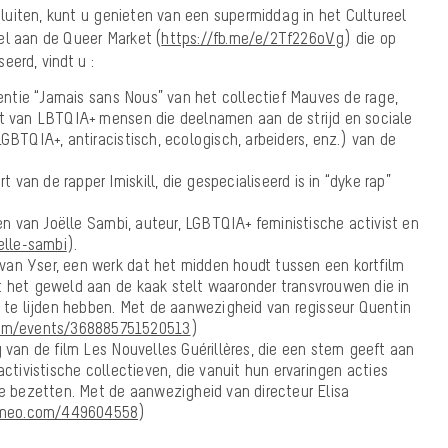
 sluiten, kunt u genieten van een supermiddag in het Cultureel
el aan de Queer Market (
https://fb.me/e/2Tf226oVg
) die op
eerd, vindt u :
rentie “Jamais sans Nous” van het collectief Mauves de rage,
t van LBTQIA+ mensen die deelnamen aan de strijd en sociale
GBTQIA+, antiracistisch, ecologisch, arbeiders, enz.) van de
t van de rapper Imiskill, die gespecialiseerd is in “dyke rap”
den van Joëlle Sambi, auteur, LGBTQIA+ feministische activist en
elle-sambi
).
g van Yser, een werk dat het midden houdt tussen een kortfilm
 het geweld aan de kaak stelt waaronder transvrouwen die in
 te lijden hebben. Met de aanwezigheid van regisseur Quentin
om/events/368885751520513
)
 van de film Les Nouvelles Guérillères, die een stem geeft aan
ctivistische collectieven, die vanuit hun ervaringen acties
e bezetten. Met de aanwezigheid van directeur Elisa
vimeo.com/449604558
)