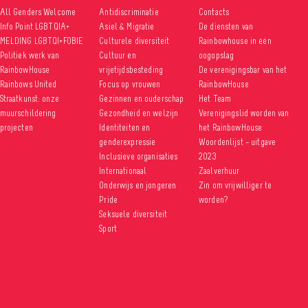
All Genders Welcome
Antidiscriminatie
Contacts
Info Point LGBTQIA+
Asiel & Migratie
De diensten van
MELDING LGBTQI+FOBIE
Culturele diversiteit
Rainbowhouse in één
Politiek werk van
Cultuur en
oogopslag
RainbowHouse
vrijetijdsbesteding
De verenigingsbar van het
Rainbows United
Focus op vrouwen
RainbowHouse
Straatkunst: onze
Gezinnen en ouderschap
Het Team
muurschildering
Gezondheid en welzijn
Verenigingslid worden van
projecten
Identiteiten en
het RainbowHouse
genderexpressie
Woordenlijst – uitgave
Inclusieve organisaties
2023
Internationaal
Zaalverhuur
Onderwijs en jongeren
Zin om vrijwilliger te
Pride
worden?
Seksuele diversiteit
Sport