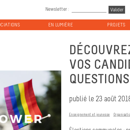
Newsletter :
CIATIONS
EN LUMIÈRE
PROJETS
DÉCOUVREZ
VOS CANDI
QUESTIONS
publié le 23 août 201
Enseignement et jeunesse
Organisati
Élections communales : pr