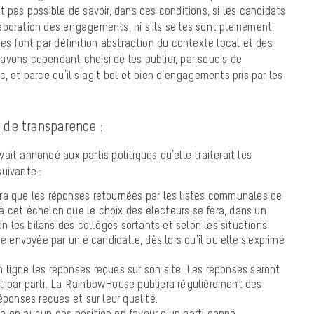
 pas possible de savoir, dans ces conditions, si les candidats
aboration des engagements, ni s’ils se les sont pleinement
ses font par définition abstraction du contexte local et des
vons cependant choisi de les publier, par soucis de
, et parce qu’il s’agit bel et bien d’engagements pris par les
 de transparence :
it annoncé aux partis politiques qu’elle traiterait les
uivante :
a que les réponses retournées par les listes communales de
 à cet échelon que le choix des électeurs se fera, dans un
on les bilans des collèges sortants et selon les situations
e envoyée par un.e candidat.e, dès lors qu’il ou elle s’exprime
ligne les réponses reçues sur son site.
Les réponses seront
 par parti. La RainbowHouse publiera régulièrement des
ponses reçues et sur leur qualité.
 en aucun cas position en faveur d’un parti donné.