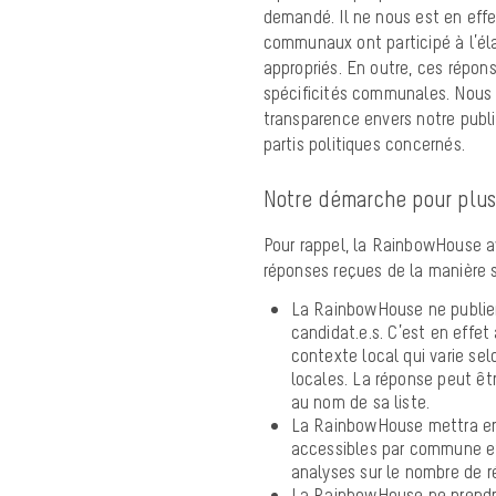
demandé. Il ne nous est en effet
communaux ont participé à l’él
appropriés. En outre, ces répon
spécificités communales. Nous a
transparence envers notre public
partis politiques concernés.
Notre démarche pour plus
Pour rappel, la RainbowHouse ava
réponses reçues de la manière s
La RainbowHouse ne publier
candidat.e.s
. C’est en effet
contexte local qui varie sel
locales. La réponse peut êtr
au nom de sa liste.
La RainbowHouse mettra en 
accessibles par commune et
analyses sur le nombre de ré
La RainbowHouse ne prendra