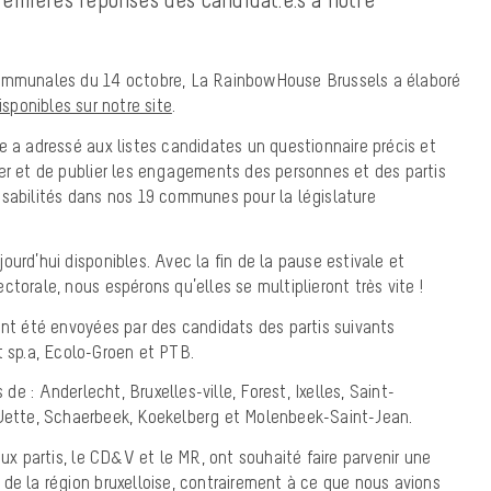
communales du 14 octobre, La RainbowHouse Brussels a élaboré
isponibles sur notre site
.
e a adressé aux listes candidates un questionnaire précis et
er et de publier les engagements des personnes et des partis
nsabilités dans nos 19 communes pour la législature
ourd’hui disponibles. Avec la fin de la pause estivale et
torale, nous espérons qu’elles se multiplieront très vite !
ont été envoyées par des candidats des partis suivants
t sp.a, Ecolo-Groen et
PTB.
 de :
Anderlecht,
Bruxelles-ville,
Forest,
Ixelles,
Saint-
ette, Schaerbeek, Koekelberg et Molenbeek-Saint-Jean.
eux partis, le CD&V et le MR, ont souhaité faire parvenir une
de la région bruxelloise, contrairement à ce que nous avions