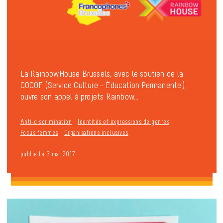
La RainbowHouse Brussels, avec le soutien de la
COCOF (Service Culture – Éducation Permanente),
ouvre son appel à projets Rainbow...
Anti-discrimination
Identités et expressions de genres
Focus femmes
Organisations inclusives
publié le 3 mai 2017