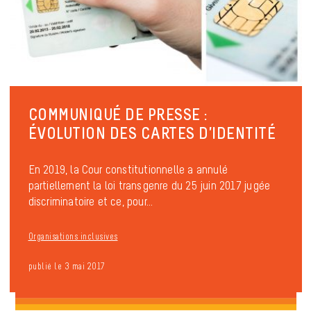
COMMUNIQUÉ DE PRESSE :
ÉVOLUTION DES CARTES D’IDENTITÉ
En 2019, la Cour constitutionnelle a annulé
partiellement la loi transgenre du 25 juin 2017 jugée
discriminatoire et ce, pour...
Organisations inclusives
publié le 3 mai 2017