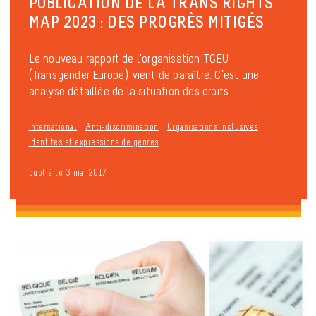
PUBLICATION DE LA TRANS RIGHTS
MAP 2023 : DES PROGRÈS MITIGÉS
Le nouveau rapport de l’organisation TGEU
(Transgender Europe) vient de paraître. C’est une
analyse détaillée de la situation des droits...
International
Anti-discrimination
Organisations inclusives
Identités et expressions de genres
publié le 3 mai 2017