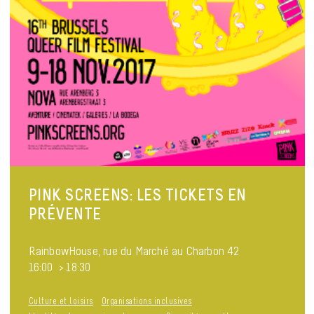
PINK SCREENS: LES TICKETS EN
PRÉVENTE
RainbowHouse, rue du Marché au Charbon 42
16:00 > 18:30
Culture et loisirs
Organisations inclusives