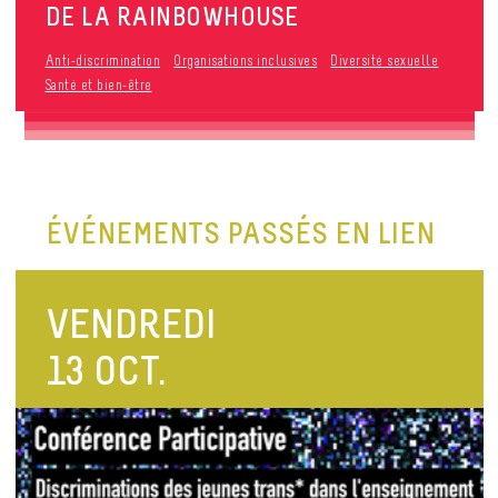
DE LA RAINBOWHOUSE
Anti-discrimination
Organisations inclusives
Diversité sexuelle
Santé et bien-être
ÉVÉNEMENTS PASSÉS EN LIEN
VENDREDI
13 OCT.