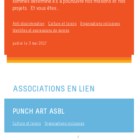
sommes déterminé.e.s à poursuivre nos missions et nos
projets. Et vous êtes...
Anti-discrimination
Culture et loisirs
Organisations inclusives
Identités et expressions de genres
publié le 3 mai 2017
ASSOCIATIONS EN LIEN
PUNCH ART ASBL
Culture et loisirs
Organisations inclusives