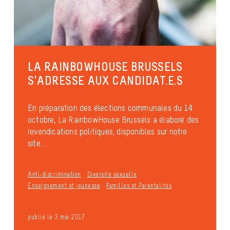
LA RAINBOWHOUSE BRUSSELS
S’ADRESSE AUX CANDIDAT.E.S
En préparation des élections communales du 14
octobre, La RainbowHouse Brussels a élaboré des
revendications politiques, disponibles sur notre
site....
Anti-discrimination
Diversité sexuelle
Enseignement et jeunesse
Familles et Parentalités
publié le 3 mai 2017