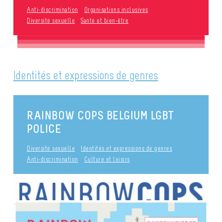
Anti-discrimination
Organisations inclusives
Diversité sexuelle
Santé et bien-être
Identités et expressions de genres
RAINBOW COPS BELGIUM LGBT
POLICE
Diversité sexuelle
Identités et expressions de genres
Anti-discrimination
Culture et loisirs