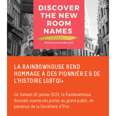
ART DE RUE : NOS PROJETS DE
FRESQUES
Culture et loisirs
Anti-discrimination
Identités et expressions de genres
Diversité culturelle
LA RAINBOWHOUSE REND
HOMMAGE À DES PIONNIÈR.E.S DE
L’HISTOIRE LGBTQI+
Ce Samedi 18 janvier 2020, la RainbowHouse
Brussels ouvrira ses portes au grand public, en
présence de la Secrétaire d’Etat...