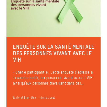
ENQUÊTE SUR LA SANTÉ MENTALE
DES PERSONNES VIVANT AVEC LE
VIH
« Cher·e participant·e, Cette enquête s’adresse à
la communauté, aux personnes vivant avec le VIH
ainsi qu’aux personnes travaillant dans des...
Santé et bien-être
International