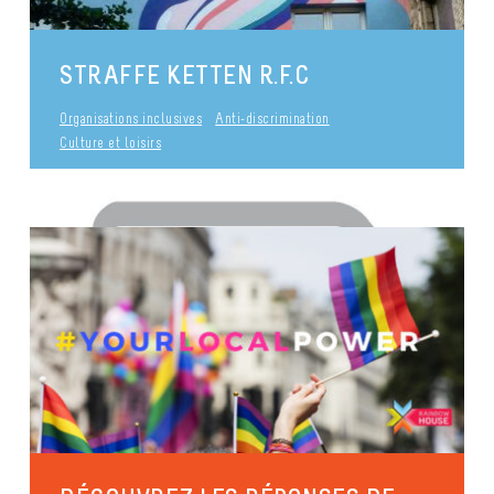
STRAFFE KETTEN R.F.C
Organisations inclusives
Anti-discrimination
Culture et loisirs
ART DE RUE : NOS PROJETS DE
FRESQUES
Culture et loisirs
Anti-discrimination
Identités et expressions de genres
Diversité culturelle