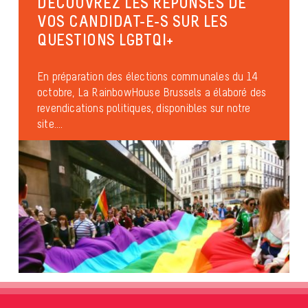
DÉCOUVREZ LES RÉPONSES DE
VOS CANDIDAT-E-S SUR LES
QUESTIONS LGBTQI+
En préparation des élections communales du 14
octobre, La RainbowHouse Brussels a élaboré des
revendications politiques, disponibles sur notre
site....
Enseignement et jeunesse
Organisations inclusives
Anti-discrimination
Diversité sexuelle
publié le 3 mai 2017