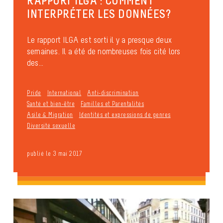
RAPPORT ILGA : COMMENT
INTERPRÉTER LES DONNÉES?
Le rapport ILGA est sorti il y a presque deux
semaines. Il a été de nombreuses fois cité lors
des...
Pride
International
Anti-discrimination
Santé et bien-être
Familles et Parentalités
Asile & Migration
Identités et expressions de genres
Diversité sexuelle
publié le 3 mai 2017