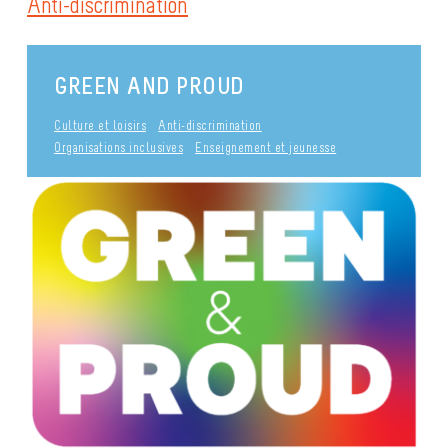
Anti-discrimination
GREEN AND PROUD
Culture et loisirs
Anti-discrimination
Organisations inclusives
Enseignement et jeunesse