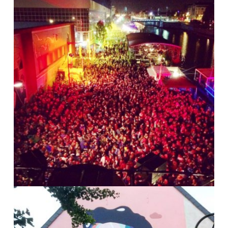
ART DE RUE : NOS PROJETS DE
FRESQUES
Culture et loisirs
Anti-discrimination
Identités et expressions de genres
Diversité culturelle
BRUSSEL BROST FESTIVAL