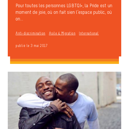
Pour toutes les personnes LGBTQI+, la Pride est un
moment de joie, où on fait sien l’espace public, où
on...
Anti-discrimination
Asile & Migration
International
publié le 3 mai 2017