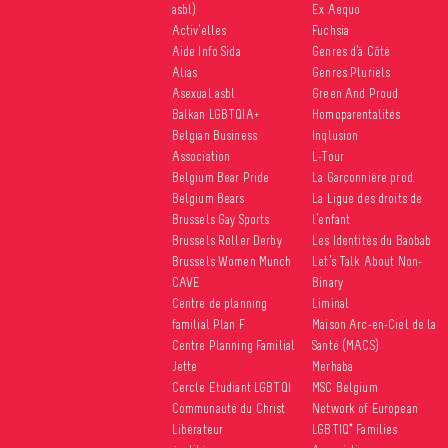
asbl)
Ex Aequo
Activ’elles
Fuchsia
Aide Info Sida
Genres d’à Côté
Alias
Genres Pluriels
Asexual asbl
Green And Proud
Balkan LGBTQIA+
Homoparentalités
Belgian Business
Inqlusion
Association
L-Tour
Belgium Bear Pride
La Garçonnière prod.
Belgium Bears
La Ligue des droits de
Brussels Gay Sports
l’enfant
Brussels Roller Derby
Les Identités du Baobab
Brussels Women Munch
Let’s Talk About Non-
CAVE
Binary
Centre de planning
Liminal
familial Plan F
Maison Arc-en-Ciel de la
Centre Planning Familial
Santé (MACS)
Jette
Merhaba
Cercle Etudiant LGBTQI
MSC Belgium
Communauté du Christ
Network of European
Libérateur
LGBTIQ* Families