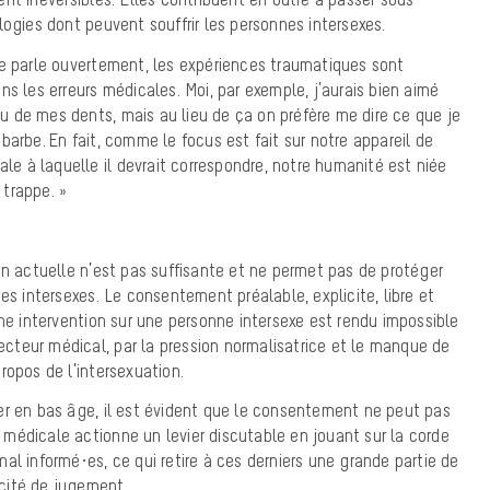
logies dont peuvent souffrir les personnes intersexes.
e parle ouvertement, les expériences traumatiques sont
s les erreurs médicales. Moi, par exemple, j’aurais bien aimé
 de mes dents, mais au lieu de ça on préfère me dire ce que je
barbe. En fait, comme le focus est fait sur notre appareil de
ale à laquelle il devrait correspondre, notre humanité est niée
trappe. »
on actuelle n’est pas suffisante et ne permet pas de protéger
es intersexes. Le consentement préalable, explicite, libre et
une intervention sur une personne intersexe est rendu impossible
secteur médical, par la pression normalisatrice et le manque de
ropos de l’intersexuation.
er en bas âge, il est évident que le consentement ne peut pas
té médicale actionne un levier discutable en jouant sur la corde
al informé·es, ce qui retire à ces derniers une grande partie de
pacité de jugement.