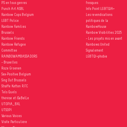
PS en tous genres
fresques
Punch Art ASBL
Info Point LGBTQIA+
Rainbow Cops Belgium
Les revendications
LGBT Police
politiques de la
Rainbow Families
RainbowHouse
Brussels
Rainbow Visibilities 2025
Rainbow Friends
– Les projets mis en avant
Rainbow Refugee
Rainbows United
Committee
Signalement
RAINBOWAMBASSADORS
LGBTQI+phobie
– Bruxelles
Roze Groenen
Sex-Positive Belgium
Sing Out Brussels
Straffe Ketten R.F.C
Tels Quels
thérèse et iSaBelLe
UTOPIA_BXL
UTSOPI
Various Voices
Visite Particulière