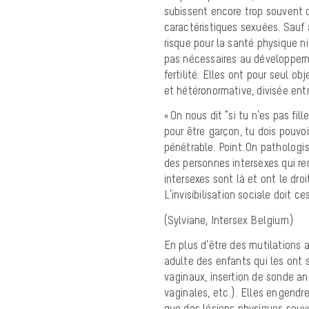
subissent encore trop souvent de
caractéristiques sexuées. Sauf 
risque pour la santé physique 
pas nécessaires au développemen
fertilité. Elles ont pour seul ob
et hétéronormative, divisée entr
« On nous dit “si tu n’es pas fil
pour être garçon, tu dois pouvoir
pénétrable. Point. On pathologise
des personnes intersexes qui rem
intersexes sont là et ont le droi
L’invisibilisation sociale doit ce
(Sylviane, Intersex Belgium)
En plus d’être des mutilations
adulte des enfants qui les ont 
vaginaux, insertion de sonde ana
vaginales, etc.). Elles engend
que des lésions physiques souve