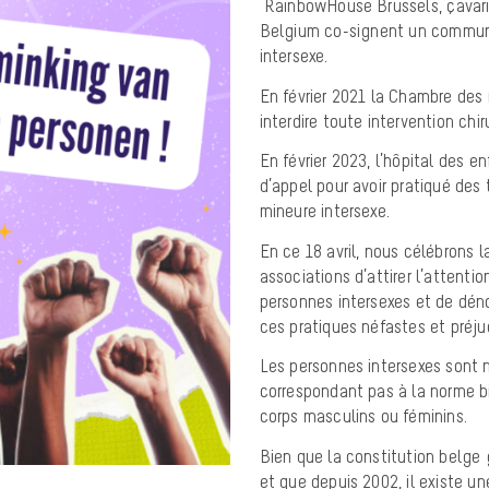
RainbowHouse Brussels
,
çavari
Belgium
co-signent un communi
intersexe.
En février 2021 la Chambre des 
interdire toute intervention chi
En février 2023, l’hôpital des 
d’appel pour avoir pratiqué des
mineure intersexe.
En ce 18 avril, nous célébrons 
associations d’attirer l’attenti
personnes intersexes et de dén
ces pratiques néfastes et préju
Les personnes intersexes sont 
correspondant pas à la norme b
corps masculins ou féminins.
Bien que la constitution belge 
et que depuis 2002, il existe un