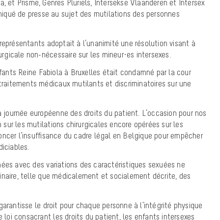
a,
et
Prisme, Genres Pluriels, Intersekse Vlaanderen et Intersex
qué de presse au sujet des mutilations des personnes
représentants adoptait à l’unanimité une résolution visant à
rurgicale non-nécessaire sur les mineur·es intersexes.
enfants Reine Fabiola à Bruxelles était condamné par la cour
 traitements médicaux mutilants et discriminatoires sur une
la journée européenne des droits du patient. L’occasion pour nos
on sur les mutilations chirurgicales encore opérées sur les
oncer l’insuffisance du cadre légal en Belgique pour empêcher
diciables.
nées avec des variations des caractéristiques sexuées ne
inaire, telle que médicalement et socialement décrite, des
garantisse le droit pour chaque personne à l’intégrité physique
e loi consacrant les droits du patient, les enfants intersexes