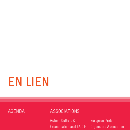
EN LIEN
AGENDA
ASSOCIATIONS
Action, Culture &
European Pride
Émancipation asbl (A.C.E.
Organizers Association