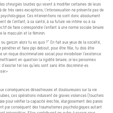
s chirurgies lourdes qui visent à modifier certaines de leurs
à de très rares exceptions, l’intersexuation ne présente pas de
ni psychologique. Ces interventions ne sont donc absolument
t de l’enfant, à sa santé, à sa future vie intime ou à sa
jectif de faire correspondre l’enfant à une norme sociale binaire
e le masculin et le féminin.
le ou garçon alors tu es quoi ?” En fait aux yeux de la société,
 pénétrer et faire pipi debout, pour être fille, tu dois être
 un risque discriminatoire social pour invisibiliser l’existence
ettraient en question la rigidité binaire, or les personnes
t d’exister tel·les qu’iels sont sans être discriminé·es.
sser.»
 aux conséquences désastreuses et douloureuses sur la vie
subies, ces opérations induisent de graves violences (touchers
le pour vérifier la capacité érectile, élargissement des parois
rent par conséquent des traumatismes psychologiques autant
nt irréversibles. Elles contribuent en outre à passer sous