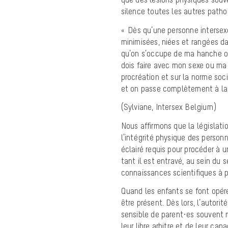
silence toutes les autres patho
« Dès qu’une personne intersex
minimisées, niées et rangées dan
qu’on s’occupe de ma hanche ou
dois faire avec mon sexe ou ma 
procréation et sur la norme soci
et on passe complètement à la 
(Sylviane, Intersex Belgium)
Nous affirmons que la législati
l’intégrité physique des personn
éclairé requis pour procéder à 
tant il est entravé, au sein du 
connaissances scientifiques à p
Quand les enfants se font opér
être présent. Dès lors, l’autori
sensible de parent·es souvent m
leur libre arbitre et de leur ca