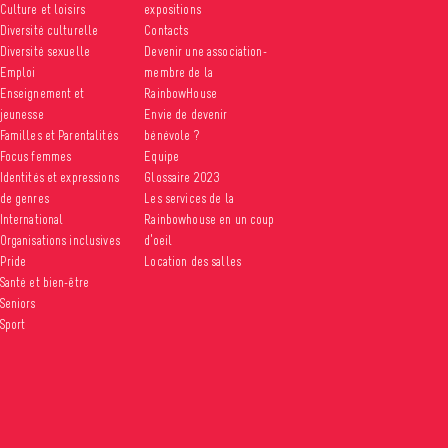
Culture et loisirs
expositions
Diversité culturelle
Contacts
Diversité sexuelle
Devenir une association-
Emploi
membre de la
Enseignement et
RainbowHouse
jeunesse
Envie de devenir
Familles et Parentalités
bénévole ?
Focus femmes
Equipe
Identités et expressions
Glossaire 2023
de genres
Les services de la
International
Rainbowhouse en un coup
Organisations inclusives
d’oeil
Pride
Location des salles
Santé et bien-être
Seniors
Sport