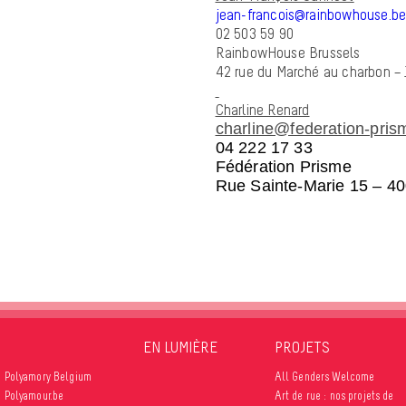
jean-francois@rainbowhouse.b
02 503 59 90
RainbowHouse Brussels
42 rue du Marché au charbon – 
Charline Renard
charline@federation-pris
04 222 17 33
Fédération Prisme
Rue Sainte-Marie 15 – 40
EN LUMIÈRE
PROJETS
Polyamory Belgium
All Genders Welcome
Polyamour.be
Art de rue : nos projets de