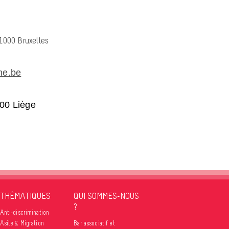
e
1000 Bruxelles
me.be
00 Liège
THÉMATIQUES
QUI SOMMES-NOUS
?
Anti-discrimination
Asile & Migration
Bar associatif et