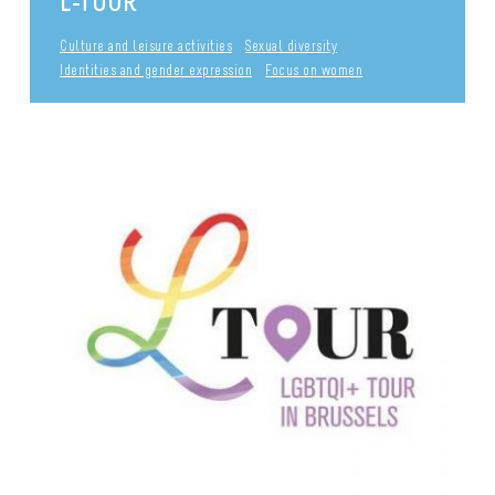
L-TOUR
Culture and leisure activities
Sexual diversity
Identities and gender expression
Focus on women