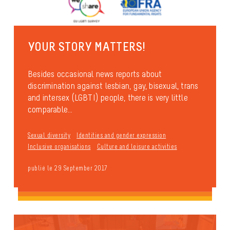
YOUR STORY MATTERS!
Besides occasional news reports about
discrimination against lesbian, gay, bisexual, trans
and intersex (LGBTI) people, there is very little
comparable...
Sexual diversity
Identities and gender expression
Inclusive organisations
Culture and leisure activities
publié le 29 September 2017