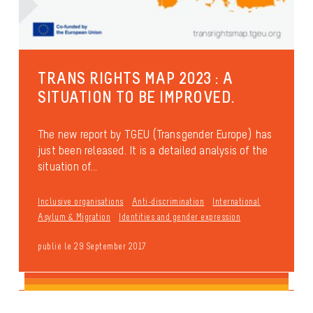
TRANS RIGHTS MAP 2023 : A
SITUATION TO BE IMPROVED.
The new report by TGEU (Transgender Europe) has
just been released. It is a detailed analysis of the
situation of...
Inclusive organisations
Anti-discrimination
International
Asylum & Migration
Identities and gender expression
publié le 29 September 2017