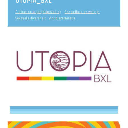
UTOPIA_BXL
Cultuur en vrijetijdsbesteding
Gezondheid en welzijn
Seksuele diversiteit
Antidiscriminatie