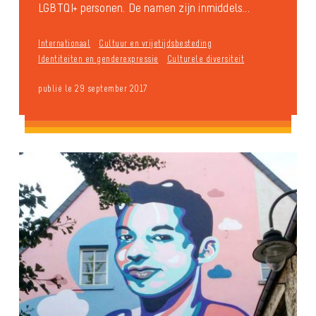
LGBTQI+ personen. De namen zijn inmiddels...
Internationaal
Cultuur en vrijetijdsbesteding
Identiteiten en genderexpressie
Culturele diversiteit
publié le 29 september 2017