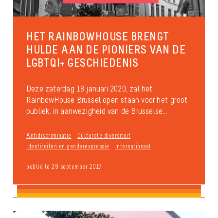
HET RAINBOWHOUSE BRENGT
HULDE AAN DE PIONIERS VAN DE
LGBTQI+ GESCHIEDENIS
Deze zaterdag 18 januari 2020, zal het
RainbowHouse Brussel open staan voor het groot
publiek, in aanwezigheid van de Brusselse...
Antidiscriminatie
Culturele diversiteit
Identiteiten en genderexpressie
Internationaal
publié le 29 september 2017