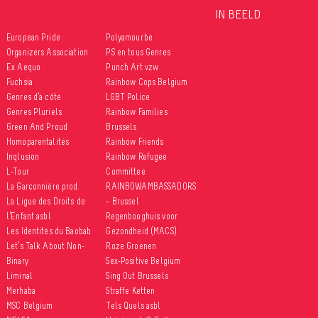
IN BEELD
European Pride
Polyamour.be
Organizers Association
PS en tous Genres
Ex Aequo
Punch Art vzw
Fuchsia
Rainbow Cops Belgium
Genres d’à côté
LGBT Police
Genres Pluriels
Rainbow Families
Green And Proud
Brussels
Homoparentalités
Rainbow Friends
Inqlusion
Rainbow Refugee
L-Tour
Committee
La Garçonnière prod.
RAINBOWAMBASSADORS
La Ligue des Droits de
– Brussel
l’Enfant asbl
Regenbooghuis voor
Les Identités du Baobab
Gezondheid (MACS)
Let’s Talk About Non-
Roze Groenen
Binary
Sex-Positive Belgium
Liminal
Sing Out Brussels
Merhaba
Straffe Ketten
MSC Belgium
Tels Quels asbl