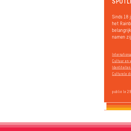
SPOTL
Sinds 18 
het Rain
belangrij
namen zij
Internationa
Cultuur en v
Identiteite
Culturele di
publié le 2