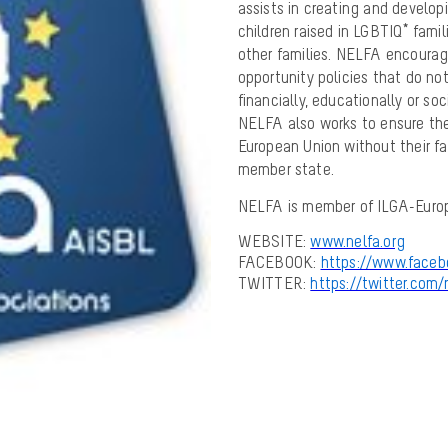
assists in creating and develo
children raised in LGBTIQ* fami
other families. NELFA encoura
opportunity policies that do not
financially, educationally or soci
NELFA also works to ensure th
European Union without their fa
member state.
NELFA is member of ILGA-Europ
WEBSITE:
www.nelfa.org
FACEBOOK:
https://www.faceb
TWITTER:
https://twitter.com/