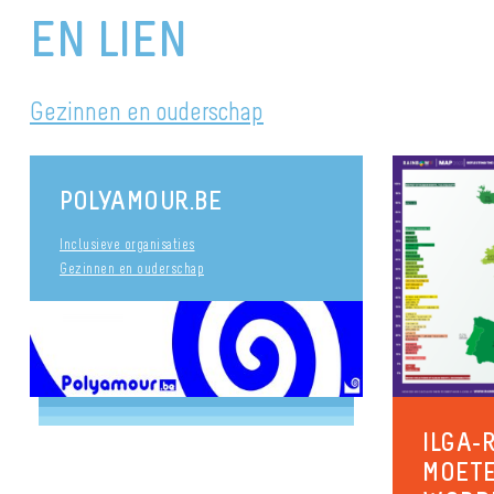
EN LIEN
Gezinnen en ouderschap
POLYAMOUR.BE
Inclusieve organisaties
Gezinnen en ouderschap
ILGA-
MOETE