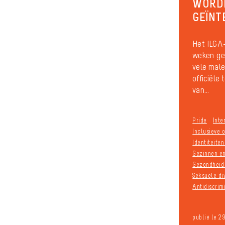
WORD
GEÏNT
Het ILGA-
weken gel
vele male
officiële
van...
Pride
Inte
Inclusieve o
Identiteite
Gezinnen e
Gezondheid 
Seksuele div
Antidiscrim
publié le 2