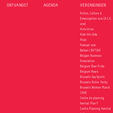
ONTVANGST
AGENDA
VERENIGINGEN
Action, Culture &
Émancipation vzw (A.C.E.
vzw)
Activ’elles
Aide Info Sida
Alias
Asexual vzw
Balkan LBGTQIA
Belgian Business
Association
Belgium Bear Pride
Belgium Bears
Brussels Gay Sports
Brussels Roller Derby
Brussels Women Munch
CAVE
Centre de planning
familial Plan F
Centre Planning Familial