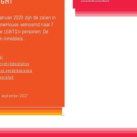
IGHT
januari 2020 zijn de zalen in
bowHouse vernoemd naar 7
ke LGBTQI+ personen. De
n inmiddels...
al
rijetijdsbesteding
n en genderexpressie
versiteit
9 september 2017