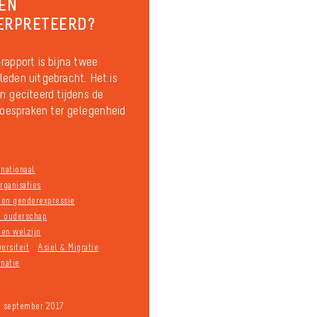
EN
ERPRETEERD?
rapport is bijna twee
eden uitgebracht. Het is
n geciteerd tijdens de
 toespraken ter gelegenheid
rnationaal
rganisaties
n en genderexpressie
n ouderschap
en welzijn
ersiteit
Asiel & Migratie
inatie
9 september 2017