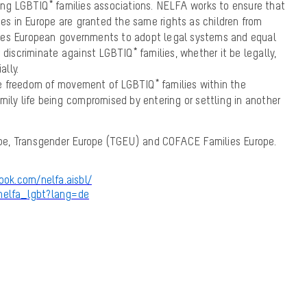
ping LGBTIQ* families associations. NELFA works to ensure that
lies in Europe are granted the same rights as children from
ges European governments to adopt legal systems and equal
 discriminate against LGBTIQ* families, whether it be legally,
ally.
e freedom of movement of LGBTIQ* families within the
mily life being compromised by entering or settling in another
e, Transgender Europe (TGEU) and COFACE Families Europe.
ook.com/
nelfa.aisbl/
nelfa_
lgbt?lang=de