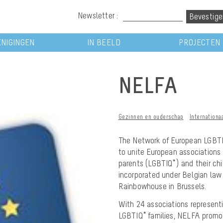
Newsletter :
NIGINGEN
IN BEELD
PROJECTEN
NELFA
Gezinnen en ouderschap
Internationa
The Network of European LGBTI
to unite European associations 
parents (LGBTIQ*) and their ch
incorporated under Belgian law 
Rainbowhouse in Brussels.
With 24 associations represen
LGBTIQ* families, NELFA promo