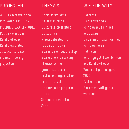
PROJECTEN
THEMA’S
WIE ZIJN WIJ ?
All Genders Welcome
Antidiscriminatie
Contacts
Info Point LGBTQIA+
Asiel & Migratie
De diensten van
MELDING LGBTQI+FOBIE
Culturele diversiteit
Rainbowhouse in één
Politiek werk van
Cultuur en
oogopslag
RainbowHouse
vrijetijdsbesteding
De verenigingsbar van het
Rainbows United
Focus op vrouwen
RainbowHouse
Straatkunst: onze
Gezinnen en ouderschap
Het Team
muurschildering
Gezondheid en welzijn
Verenigingslid worden van
projecten
Identiteiten en
het RainbowHouse
genderexpressie
Woordenlijst – uitgave
Inclusieve organisaties
2023
Internationaal
Zaalverhuur
Onderwijs en jongeren
Zin om vrijwilliger te
Pride
worden?
Seksuele diversiteit
Sport