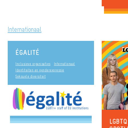
Internationaal
ÉGALITÉ
Inclusieve organisaties
Internationaal
Identiteiten en genderexpressie
Seksuele diversiteit
LGBTQI