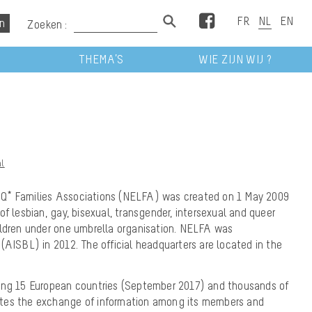
Facebook
Zoeken :
THEMA’S
WIE ZIJN WIJ ?
al
Q* Families Associations (NELFA) was created on 1 May 2009
of lesbian, gay, bisexual, transgender, intersexual and queer
ildren under one umbrella organisation. NELFA was
(AISBL) in 2012. The official headquarters are located in the
ting 15 European countries (September 2017) and thousands of
tes the exchange of information among its members and