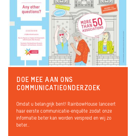
DOE MEE AAN ONS
COMMUNICATIEONDERZOEK
Omdat u belangrijk bent! RainbowHouse lanceert
haar eerste communicatie-enquête zodat onze
informatie beter kan worden verspreid en wij zo
beter...