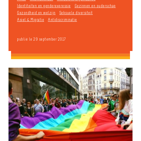
Identiteiten en genderexpressie
Gezinnen en ouderschap
Gezondheid en welzijn
Seksuele diversiteit
Asiel & Migratie
Antidiscriminatie
publié le 29 september 2017