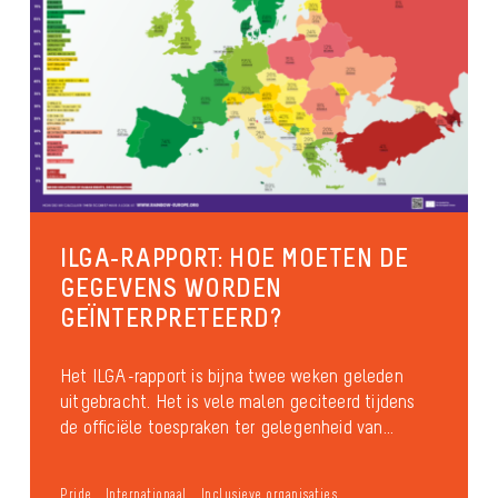
ILGA-RAPPORT: HOE MOETEN DE
GEGEVENS WORDEN
GEÏNTERPRETEERD?
Het ILGA-rapport is bijna twee weken geleden
uitgebracht. Het is vele malen geciteerd tijdens
de officiële toespraken ter gelegenheid van...
Pride
Internationaal
Inclusieve organisaties