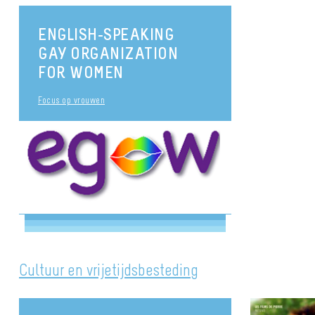
ENGLISH-SPEAKING
GAY ORGANIZATION
FOR WOMEN
Focus op vrouwen
Cultuur en vrijetijdsbesteding