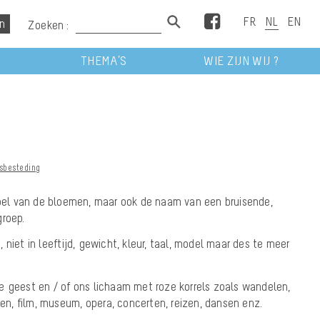
Facebook
Zoeken :
THEMA’S
WIE ZIJN WIJ ?
dsbesteding
ebel van de bloemen, maar ook de naam van een bruisende,
groep.
niet in leeftijd, gewicht, kleur, taal, model maar des te meer
e geest en / of ons lichaam met roze korrels zoals wandelen,
zen, film, museum, opera, concerten, reizen, dansen enz.