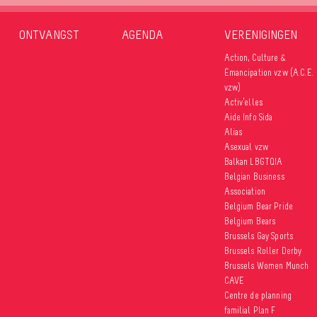
ONTVANGST
AGENDA
VERENIGINGEN
Action, Culture &
Émancipation vzw (A.C.E.
vzw)
Activ’elles
Aide Info Sida
Alias
Asexual vzw
Balkan LBGTQIA
Belgian Business
Association
Belgium Bear Pride
Belgium Bears
Brussels Gay Sports
Brussels Roller Derby
Brussels Women Munch
CAVE
Centre de planning
familial Plan F