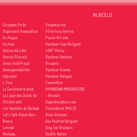
IN BEELD
European Pride
Polyamour.be
Organizers Association
PS en tous Genres
Ex Aequo
Punch Art vzw
Fuchsia
Rainbow Cops Belgium
Genres d’à côté
LGBT Police
Genres Pluriels
Rainbow Families
Green And Proud
Brussels
Homoparentalités
Rainbow Friends
Inqlusion
Rainbow Refugee
L-Tour
Committee
La Garçonnière prod.
RAINBOWAMBASSADORS
La Ligue des Droits de
– Brussel
l’Enfant asbl
Regenbooghuis voor
Les Identités du Baobab
Gezondheid (MACS)
Let’s Talk About Non-
Roze Groenen
Binary
Sex-Positive Belgium
Liminal
Sing Out Brussels
Merhaba
Straffe Ketten