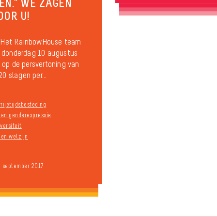
EN.” WE ZAGEN
OOR U!
 Het RainbowHouse team
 donderdag 10 augustus
op de persvertoning van
20 slagen per...
rijetijdsbesteding
n en genderexpressie
versiteit
en welzijn
9 september 2017