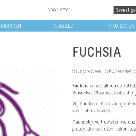
Newsletter :
NIGINGEN
IN BEELD
PROJECTEN
FUCHSIA
Focus op vrouwen
Cultuur en vrijetij
Fuchsia
is niet alleen de tutt
Brusselse, Vlaamse, lesbische 
Wij houden niet zo van grenzen, 
van … alle vrouwen.
Maandelijk vertroetelen we onz
praten, drinken, eten, koken, le