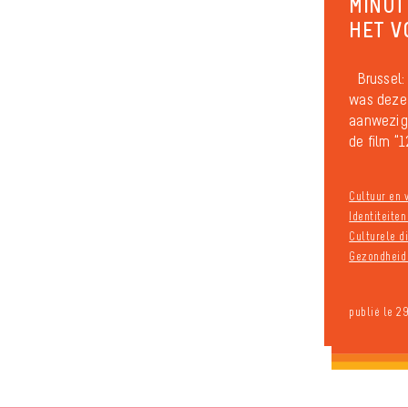
MINUT
HET V
Brussel:
was deze
aanwezig 
de film “1
Cultuur en v
Identiteite
Culturele di
Gezondheid 
publié le 2