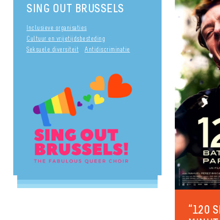
SING OUT BRUSSELS
Inclusieve organisaties
Cultuur en vrijetijdsbesteding
Seksuele diversiteit
Antidiscriminatie
“120 