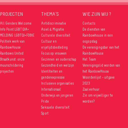
PROJECTEN
THEMA’S
WIE ZIJN WIJ ?
All Genders Welcome
Antidiscriminatie
Contacts
Info Point LGBTQIA+
Asiel & Migratie
De diensten van
MELDING LGBTQI+FOBIE
Culturele diversiteit
Rainbowhouse in één
Politiek werk van
Cultuur en
oogopslag
RainbowHouse
vrijetijdsbesteding
De verenigingsbar van het
Rainbows United
Focus op vrouwen
RainbowHouse
Straatkunst: onze
Gezinnen en ouderschap
Het Team
muurschildering
Gezondheid en welzijn
Verenigingslid worden van
projecten
Identiteiten en
het RainbowHouse
genderexpressie
Woordenlijst – uitgave
Inclusieve organisaties
2023
Internationaal
Zaalverhuur
Onderwijs en jongeren
Zin om vrijwilliger te
Pride
worden?
Seksuele diversiteit
Sport