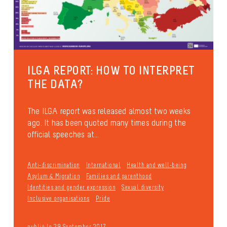
ILGA REPORT: HOW TO INTERPRET
THE DATA?
The ILGA report was released almost two weeks
ago. It has been quoted many times during the
official speeches at...
Anti-discrimination
International
Health and well-being
Asylum & Migration
Families and parenthood
Identities and gender expression
Sexual diversity
Inclusive organisations
Pride
publié le 29 September 2017