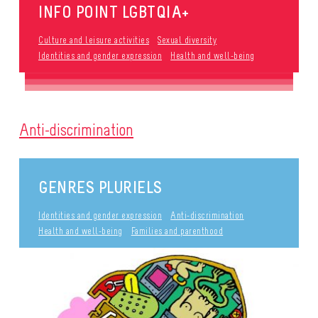
INFO POINT LGBTQIA+
Culture and leisure activities
Sexual diversity
Identities and gender expression
Health and well-being
Anti-discrimination
GENRES PLURIELS
Identities and gender expression
Anti-discrimination
Health and well-being
Families and parenthood