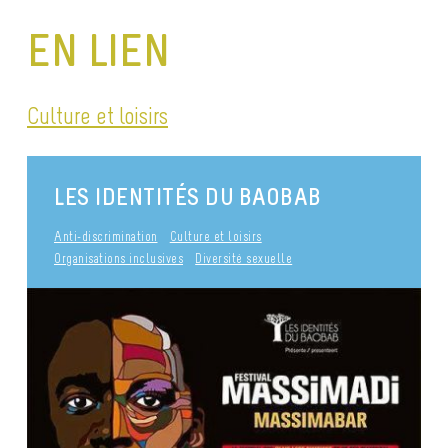
EN LIEN
Culture et loisirs
LES IDENTITÉS DU BAOBAB
Anti-discrimination
Culture et loisirs
Organisations inclusives
Diversité sexuelle