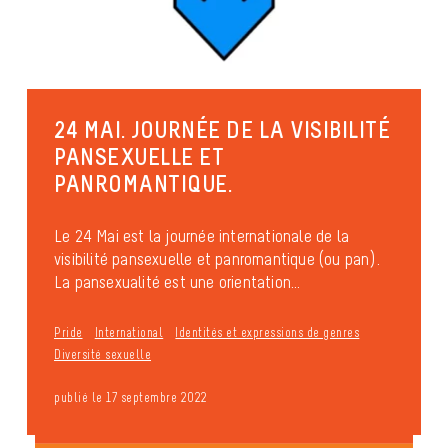
24 MAI. JOURNÉE DE LA VISIBILITÉ
PANSEXUELLE ET
PANROMANTIQUE.
Le 24 Mai est la journée internationale de la
visibilité pansexuelle et panromantique (ou pan).
La pansexualité est une orientation...
Pride
International
Identités et expressions de genres
Diversité sexuelle
publié le 17 septembre 2022