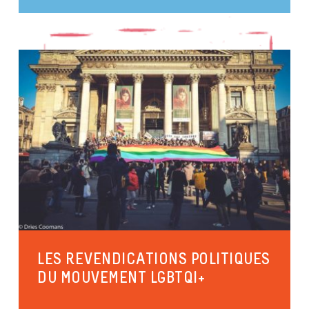
RAINBOW VISIBILITIES 2025 – LES
PROJETS MIS EN AVANT
Focus femmes
Asile & Migration
Identités et expressions de genres
Santé et bien-être
LES REVENDICATIONS POLITIQUES
DU MOUVEMENT LGBTQI+