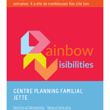
semaines. Il a été de nombreuses fois cité lors
des...
Pride
International
Anti-discrimination
Santé et bien-être
Familles et Parentalités
Asile & Migration
Identités et expressions de genres
Diversité sexuelle
publié le 3 mai 2017
Familles et Parentalités
CENTRE PLANNING FAMILIAL
JETTE
Familles et Parentalités
Santé et bien-être