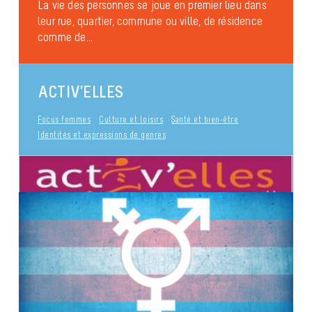
La vie des personnes se joue en premier lieu dans
leur rue, quartier, commune ou ville, de résidence
Identités et expressions de genres
comme de...
Anti-discrimination
Familles et Parentalités
ACTIV’ELLES
Diversité sexuelle
publié le 3 mai 2017
Focus femmes
Culture et loisirs
Santé et bien-être
Identités et expressions de genres