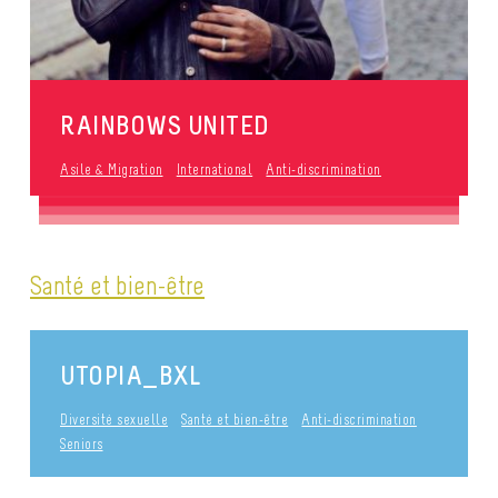
RAINBOWS UNITED
Asile & Migration
International
Anti-discrimination
Santé et bien-être
UTOPIA_BXL
Diversité sexuelle
Santé et bien-être
Anti-discrimination
Seniors