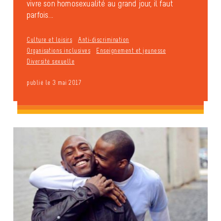
vivre son homosexualité au grand jour, il faut
parfois...
Culture et loisirs
Anti-discrimination
Organisations inclusives
Enseignement et jeunesse
Diversité sexuelle
publié le 3 mai 2017