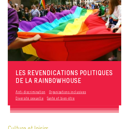
LES REVENDICATIONS POLITIQUES
DE LA RAINBOWHOUSE
Anti-discrimination
Organisations inclusives
Diversité sexuelle
Santé et bien-être
Culture et loisirs