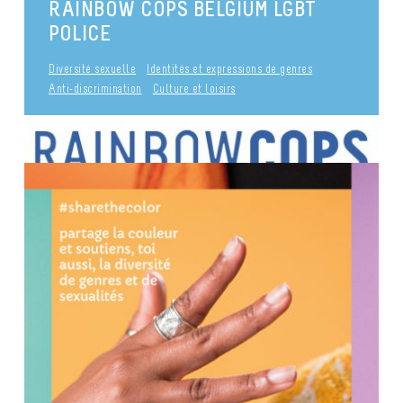
RAINBOW COPS BELGIUM LGBT
Identités et expressions de genres
POLICE
publié le 3 mai 2017
Diversité sexuelle
Identités et expressions de genres
Anti-discrimination
Culture et loisirs
INFO POINT LGBTQIA+
Santé et bien-être
Culture et loisirs
Identités et expressions de genres
Diversité sexuelle