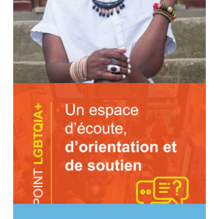
LIMIT(LESS) DE MIKAEL OWUNNA
– EXHIBITION
Avec son projet photographique « Limit(less) », le
photographe queer américano nigérian Mikael
Owunna a parcouru plusieurs pays et continents, à
Diversité sexuelle
la...
Culture et loisirs
Anti-discrimination
Diversité culturelle