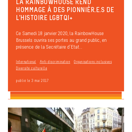
LA RAINBOWHOUSE REND
HOMMAGE À DES PIONNIÈR.E.S DE
L’HISTOIRE LGBTQI+
Ce Samedi 18 janvier 2020, la RainbowHouse
Brussels ouvrira ses portes au grand public, en
présence de la Secrétaire d’Etat...
International
Anti-discrimination
Organisations inclusives
Diversité culturelle
publié le 3 mai 2017