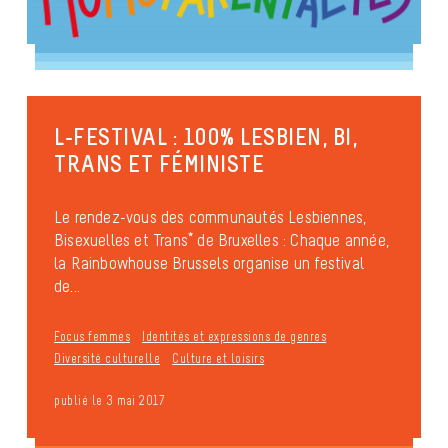
L-FESTIVAL : 100% LESBIEN, BI,
TRANS ET FÉMINISTE
Le rendez-vous des communautés Lesbiennes,
Bisexuelles et Trans* de Bruxelles : Chaque année,
la Rainbowhouse Brussels organise un festival
de...
Focus femmes
Identités et expressions de genres
Diversité culturelle
Culture et loisirs
publié le 3 mai 2017