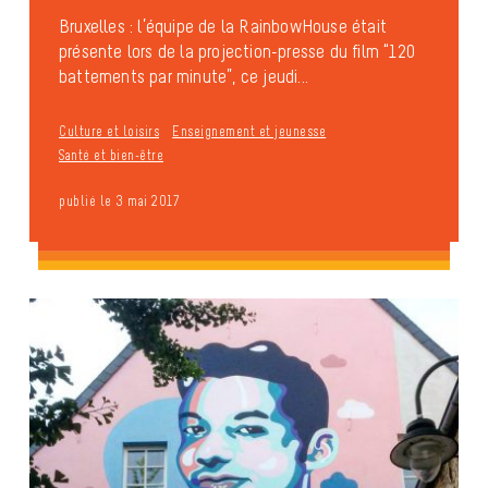
Bruxelles : l’équipe de la RainbowHouse était
présente lors de la projection-presse du film “120
battements par minute”, ce jeudi...
Culture et loisirs
Enseignement et jeunesse
Santé et bien-être
publié le 3 mai 2017