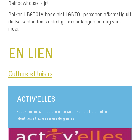
Rainbowhouse zijn!
Balkan LBGTQIA begeleidt LGBTQI-personen afkomstig uit
de Balkanlanden, verdedigt hun belangen en nog veel
meer.
EN LIEN
Culture et loisirs
ACTIV’ELLES
Focus femmes
Culture et loisirs
Santé et bien-être
Identités et expressions de genres