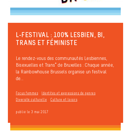
L-FESTIVAL : 100% LESBIEN, BI,
TRANS ET FÉMINISTE
Le rendez-vous des communautés Lesbiennes,
Bisexuelles et Trans* de Bruxelles : Chaque année,
la Rainbowhouse Brussels organise un festival
de...
Focus femmes
Identités et expressions de genres
Diversité culturelle
Culture et loisirs
publié le 3 mai 2017