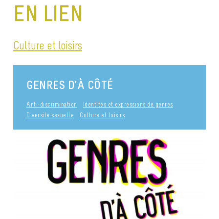
EN LIEN
Culture et loisirs
GENRES D’À CÔTÉ
Anti-discrimination
Identités et expressions de genres
Diversité sexuelle
Culture et loisirs