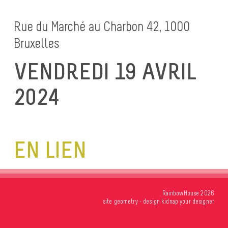
Rue du Marché au Charbon 42, 1000
Bruxelles
VENDREDI 19 AVRIL
2024
EN LIEN
RainbowHouse 2026
site
geometry
- design
kidnap your designer