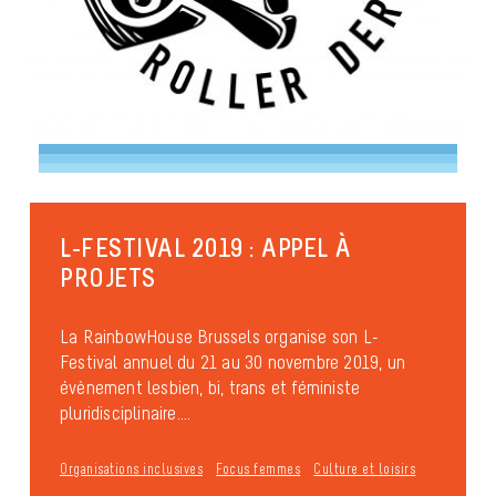
L-FESTIVAL 2019 : APPEL À
PROJETS
La RainbowHouse Brussels organise son L-
Festival annuel du 21 au 30 novembre 2019, un
évènement lesbien, bi, trans et féministe
pluridisciplinaire....
Organisations inclusives
Focus femmes
Culture et loisirs