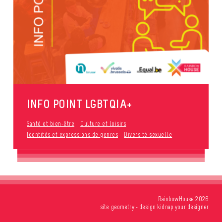
INFO POINT LGBTQIA+
Santé et bien-être
Culture et loisirs
Identités et expressions de genres
Diversité sexuelle
RainbowHouse 2026
site
geometry
- design
kidnap your designer