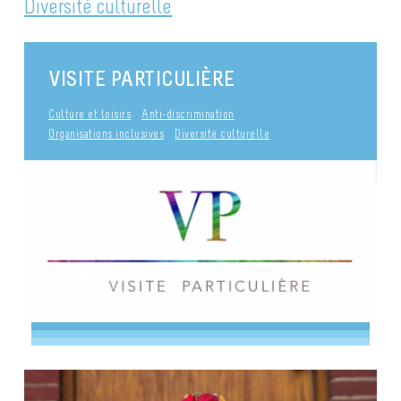
Diversité culturelle
VISITE PARTICULIÈRE
Culture et loisirs
Anti-discrimination
Organisations inclusives
Diversité culturelle