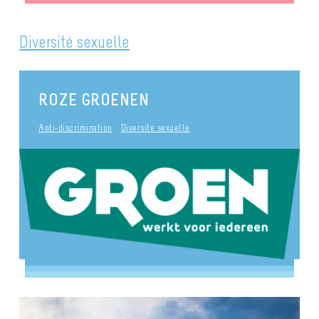
Diversité sexuelle
ROZE GROENEN
Anti-discrimination
Diversité sexuelle