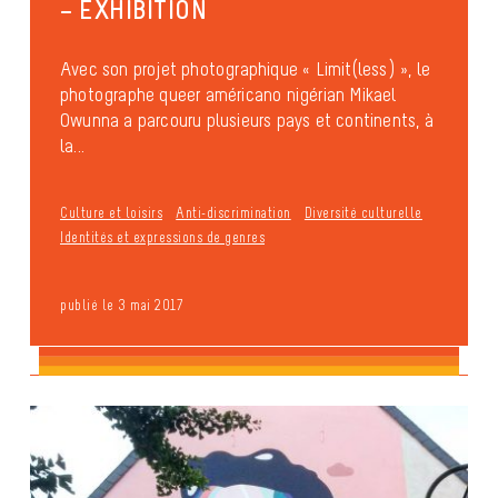
– EXHIBITION
Avec son projet photographique « Limit(less) », le
photographe queer américano nigérian Mikael
Owunna a parcouru plusieurs pays et continents, à
la...
Culture et loisirs
Anti-discrimination
Diversité culturelle
Identités et expressions de genres
publié le 3 mai 2017