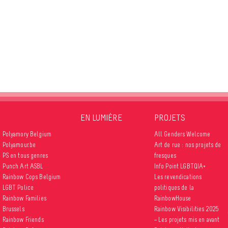
EN LUMIÈRE
PROJETS
Polyamory Belgium
All Genders Welcome
Polyamour.be
Art de rue : nos projets de
PS en tous genres
fresques
Punch Art ASBL
Info Point LGBTQIA+
Rainbow Cops Belgium
Les revendications
LGBT Police
politiques de la
Rainbow Families
RainbowHouse
Brussels
Rainbow Visibilities 2025
Rainbow Friends
– Les projets mis en avant