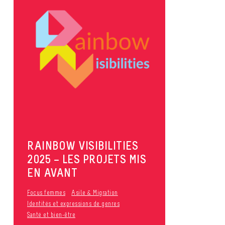
RAINBOW VISIBILITIES
2025 – LES PROJETS MIS
EN AVANT
Focus femmes
Asile & Migration
Identités et expressions de genres
Santé et bien-être