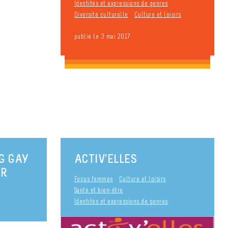
Identités et expressions de genres
Diversité culturelle
Culture et loisirs
publié le 3 mai 2017
G GAY
ACTIV’ELLES
OR
Focus femmes
Culture et loisirs
Santé et bien-être
Identités et expressions de genres