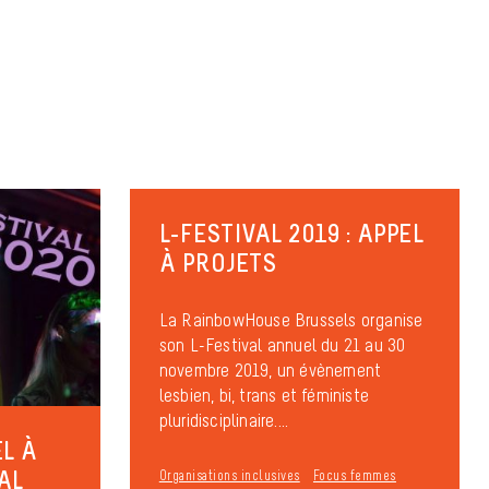
L-FESTIVAL 2019 : APPEL
À PROJETS
La RainbowHouse Brussels organise
son L-Festival annuel du 21 au 30
novembre 2019, un évènement
lesbien, bi, trans et féministe
pluridisciplinaire....
EL À
AL
Organisations inclusives
Focus femmes