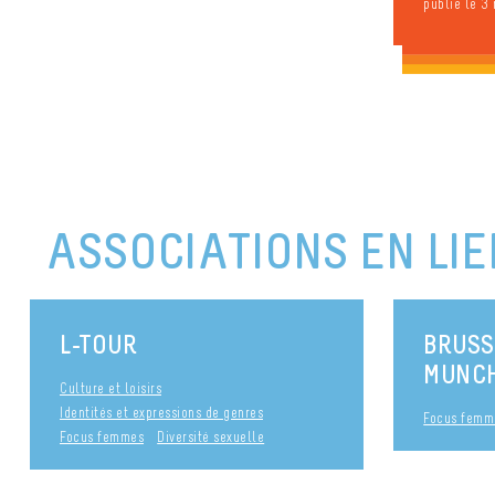
publié le 3
ASSOCIATIONS EN LIE
L-TOUR
BRUS
MUNC
Culture et loisirs
Identités et expressions de genres
Focus femm
Focus femmes
Diversité sexuelle