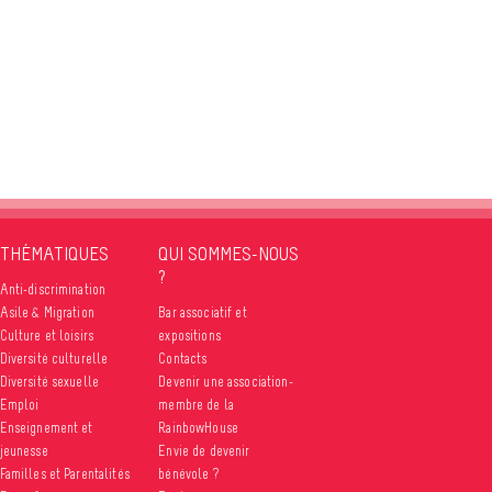
THÉMATIQUES
QUI SOMMES-NOUS
?
Anti-discrimination
Asile & Migration
Bar associatif et
Culture et loisirs
expositions
Diversité culturelle
Contacts
Diversité sexuelle
Devenir une association-
Emploi
membre de la
Enseignement et
RainbowHouse
jeunesse
Envie de devenir
Familles et Parentalités
bénévole ?