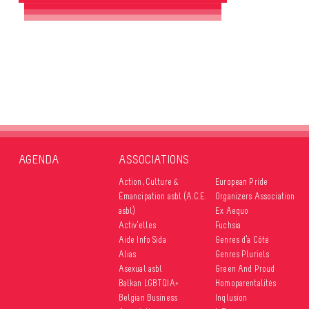
AGENDA
ASSOCIATIONS
Action, Culture &
European Pride
Émancipation asbl (A.C.E.
Organizers Association
asbl)
Ex Aequo
Activ’elles
Fuchsia
Aide Info Sida
Genres d’à Côté
Alias
Genres Pluriels
Asexual asbl
Green And Proud
Balkan LGBTQIA+
Homoparentalités
Belgian Business
Inqlusion