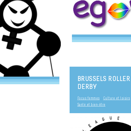
BRUSSELS ROLLER
DERBY
Focus femmes
Culture et loisirs
Santé et bien-être