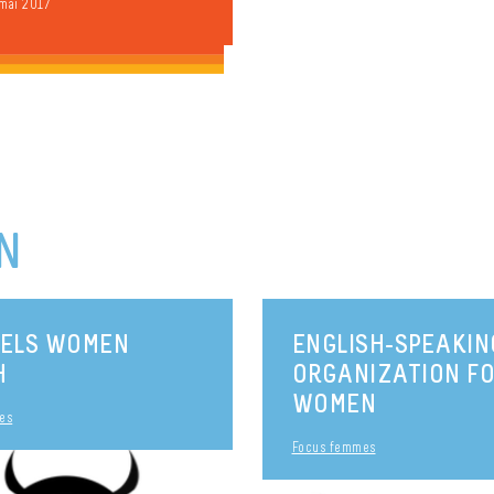
 mai 2017
N
SELS WOMEN
ENGLISH-SPEAKIN
H
ORGANIZATION F
WOMEN
es
Focus femmes