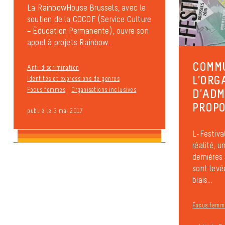
La RainbowHouse Brussels, avec le
soutien de la COCOF (Service Culture
– Éducation Permanente), ouvre son
appel à projets Rainbow...
COMMU
Anti-discrimination
L’ORG
Identités et expressions de genres
Focus femmes
Organisations inclusives
D’ADM
PROPO
publié le 3 mai 2017
L-Festiva
réalité, 
dernières
sont levé
biais...
Focus femm