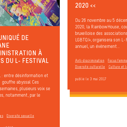
2020 <<
Du 26 novembre au 5 déce
2020, la RainbowHouse, co
bruxelloise des association
NIQUÉ DE
LGBTQI+, organisera son L-F
ANE
annuel, un évènement...
INISTRATION À
S DU L- FESTIVAL
Anti-discrimination
Focus femm
Diversité culturelle
Culture et l
l : entre désinformation et
publié le 3 mai 2017
un gouffre abyssal Ces
 semaines, plusieurs voix se
es, notamment, par le
es
Diversité sexuelle