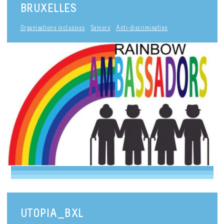
BRUXELLES
Organisations inclusives
Seniors
Anti-discrimination
UTOPIA_BXL