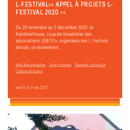
L-FESTIVAL>> APPEL À PROJETS L-
FESTIVAL 2020 <<
Du 26 novembre au 5 décembre 2020, la
RainbowHouse, coupole bruxelloise des
associations LGBTQI+, organisera son L-Festival
annuel, un évènement...
Anti-discrimination
Focus femmes
Diversité culturelle
Culture et loisirs
publié le 3 mai 2017