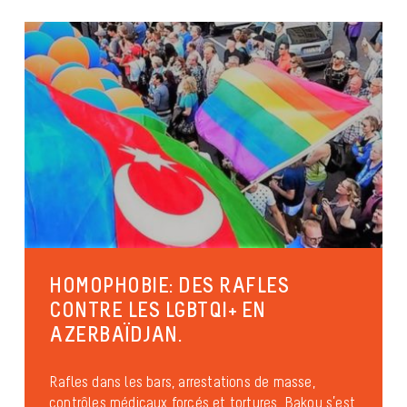
HOMOPHOBIE: DES RAFLES
CONTRE LES LGBTQI+ EN
AZERBAÏDJAN.
Rafles dans les bars, arrestations de masse,
contrôles médicaux forcés et tortures. Bakou s’est