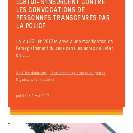
LGBTQI+ S’INSURGENT CONTRE
LES CONVOCATIONS DE
PERSONNES TRANSGENRES PAR
LA POLICE
Loi du 25 juin 2017 relative à une modification de
l’enregistrement du sexe dans les actes de l’état
civil :...
Anti-discrimination
Identités et expressions de genres
Organisations inclusives
publié le 3 mai 2017