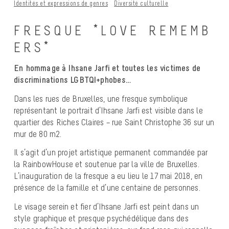
Identités et expressions de genres
Diversité culturelle
F R E S Q U E * L O V E R E M E M B
E R S *
En hommage à Ihsane Jarfi et toutes les victimes de
discriminations LGBTQI+phobes…
Dans les rues de Bruxelles, une fresque symbolique
représentant le portrait d’Ihsane Jarfi est visible dans le
quartier des Riches Claires – rue Saint Christophe 36 sur un
mur de 80 m2.
Il s’agit d’un projet artistique permanent commandée par
la RainbowHouse et soutenue par la ville de Bruxelles.
L’inauguration de la fresque a eu lieu le 17 mai 2018, en
présence de la famille et d’une centaine de personnes.
Le visage serein et fier d’Ihsane Jarfi est peint dans un
style graphique et presque psychédélique dans des